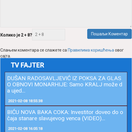
Пошаљи Коментар
Колико је 2 + 8?
Слањем коментара се слажете са
Правилима коришћења
овог
сајта.
TV FAJTER