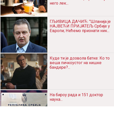
ПАКУЈТЕ ПРЊЕ, СЕЛИМО СЕ!
Научници открили НОВУ
ПЛАНЕТУ, приближне величине
као З...
НУЖНОСТ АЛКОХОЛИЗМА:
Стручњаци тврде да ПИВО
отклања БОЛОВЕ, ефикасније
него лек...
ГЉИВИЦА ДАЧИЋ: "Шпанија је
НАЈВЕЋИ ПРИЈАТЕЉ Србије у
Европи; Нећемо признати ник...