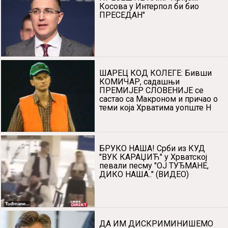
Povezane vesti
Дачић: Косовски политичари
лутке којима управља неко
други
ПРЕСЕШЋЕ НАМ: "Пријем
Косова у Интерпол би био
ПРЕСЕДАН"
ШАРЕЦ КОД КОЛЕГЕ: Бивши
КОМИЧАР, садашњи
ПРЕМИЈЕР СЛОВЕНИЈЕ се