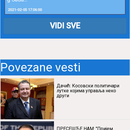
KADA NEĆE DRŽAVA, HOĆE ONLAJN NAROD
NA KUHINJA: ‘OBROK ZA PORODICU’ od Novo
g Sada...
2021-02-05 17:06:00
VIDI SVE