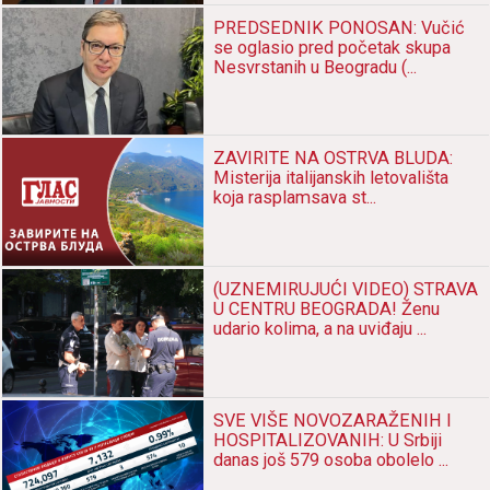
PŠENICE: Verujem u PODRŠKU
Srbije...
MRAČNA TAJNA! Ambasador
Oliver ANTIĆ pred skok sa litice
dobio prijavu za PEDOFI...
PREDSEDNIK PONOSAN: Vučić
se oglasio pred početak skupa
Nesvrstanih u Beogradu (...
ZAVIRITE NA OSTRVA BLUDA:
Misterija italijanskih letovališta
koja rasplamsava st...