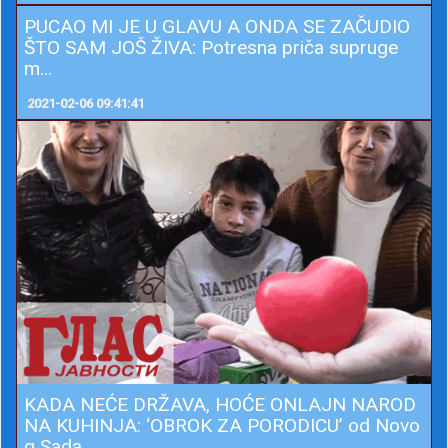
DUŠAN RADOSAVLJEVIĆ IZ POKSA ZA GLAS
O OBNOVI MONARHIJE: Samo KRALJ može d
a ujed...
2021-02-08 18:55:38
BIĆU NOVA BAKA COKA: Investitor doveo do o
čaja stanare slavujevog venca (VIDEO)...
2021-02-08 16:05:18
PUCAO MI JE U GLAVU A ONDA SE ZAČUDIO
ŠTO SAM JOŠ ŽIVA: Potresna priča supruge
m...
2021-02-06 09:41:41