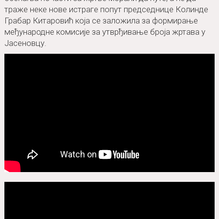
траже неке нове истраге попут председнице Колинде
Грабар Китаровић која се заложила за формирање
међународне комисије за утврђивање броја жртава у
Јасеновцу.