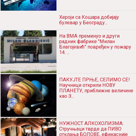
(UZNEMIRUJUĆI VIDEO) STRAVA
U CENTRU BEOGRADA! Ženu
udario kolima, a na uviđaju ...
SVE VIŠE NOVOZARAŽENIH I
HOSPITALIZOVANIH: U Srbiji
danas još 579 osoba obolelo ...
Хероји са Кошара добијају
булевар у Београду...
На ВМА преминуо и други
радник фабрике "Милан
Благојевић" повређен у пожару
14. ...