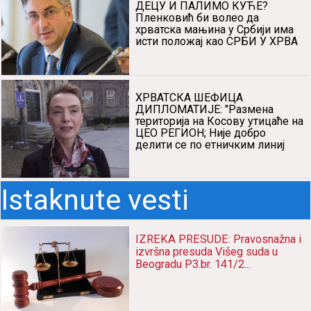
састао са Макроном и причао о
теми која Хрватима уопште Н
БРУКО НАША! Срби из КУД
"ВУК КАРАЏИЋ" у Хрватској
певали песму "ОЈ ТУЂМАНЕ,
ДИКО НАША.." (ВИДЕО)
ДА ИМ ДИСКРИМИНИШЕМО
ДЕЦУ И ПАЛИМО КУЋЕ?
Пленковић би волео да
хрватска мањина у Србији има
исти положај као СРБИ У ХРВА
ХРВАТСКА ШЕФИЦА
ДИПЛОМАТИЈЕ: "Размена
територија на Косову утицаће на