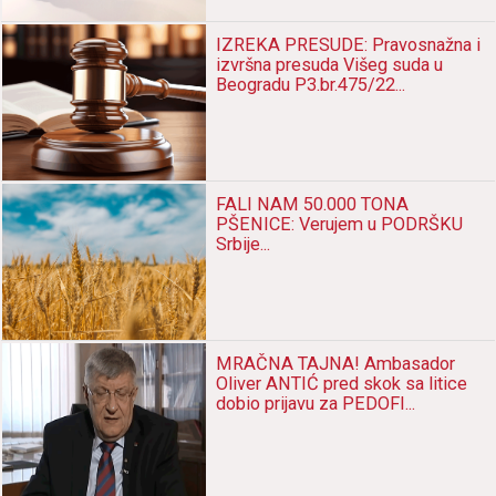
ЦЕО РЕГИОН; Није добро
делити се по етничким линиј
Istaknute vesti
IZREKA PRESUDE: Pravosnažna i
izvršna presuda Višeg suda u
Beogradu P3.br. 141/2...
IZREKA PRESUDE: Pravosnažna i
izvršna presuda Višeg suda u
Beogradu P3.br.475/22...
FALI NAM 50.000 TONA