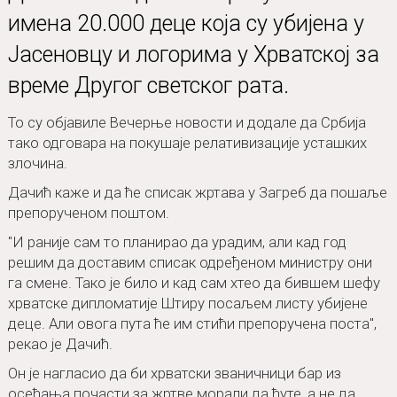
имена 20.000 деце која су убијена у
Јасеновцу и логорима у Хрватској за
време Другог светског рата.
То су објавиле Вечерње новости и додале да Србија
тако одговара на покушаје релативизације усташких
злочина.
Дачић каже и да ће списак жртава у Загреб да пошаље
препорученом поштом.
"И раније сам то планирао да урадим, али кад год
решим да доставим списак одређеном министру они
га смене. Тако је било и кад сам хтео да бившем шефу
хрватске дипломатије Штиру посаљем листу убијене
деце. Али овога пута ће им стићи препоручена поста",
рекао је Дачић.
Он је нагласио да би хрватски званичници бар из
осећања почасти за жртве морали да ћуте, а не да