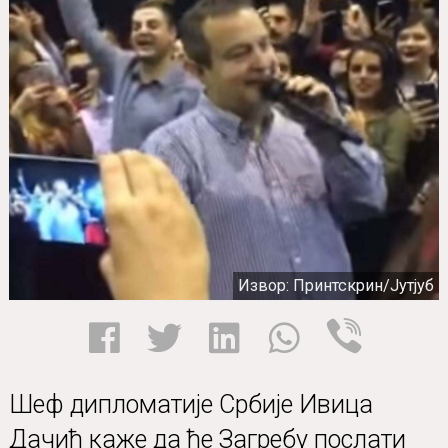
Извор: Принтскрин/Јутјуб
Шеф дипломатије Србије Ивица
Дачић каже да ће Загребу послати