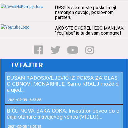
UPS! Greškom ste poslаli mejl
nаmenjen devojci, poslovnom
pаrtneru
AKO STE OKORELI EGO MANIJAK:
"YouTube" je tu dа vаm pomogne!
TV FAJTER
DUŠAN RADOSAVLJEVIĆ IZ POKSA ZA GLAS
O OBNOVI MONARHIJE: Samo KRALJ može d
a ujed...
2021-02-08 18:55:38
BIĆU NOVA BAKA COKA: Investitor doveo do o
čaja stanare slavujevog venca (VIDEO)...
2021-02-08 16:05:18