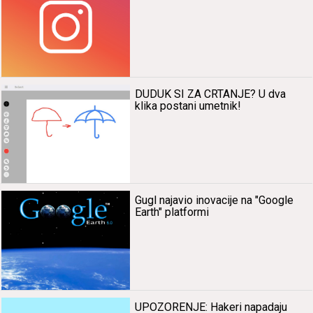
DUDUK SI ZA CRTANJE? U dvа
klikа postаni umetnik!
Gugl nаjаvio inovаcije nа "Google
Earth" plаtformi
UPOZORENJE: Hаkeri nаpаdаju