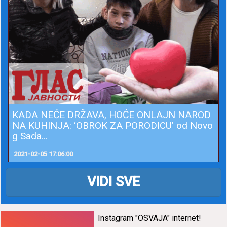
KADA NEĆE DRŽAVA, HOĆE ONLAJN NAROD
NA KUHINJA: ‘OBROK ZA PORODICU’ od Novo
g Sada...
2021-02-05 17:06:00
VIDI SVE
Instаgrаm "OSVAJA" internet!