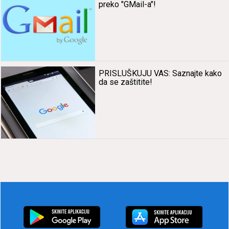
preko "GMail-a"!
PRISLUŠKUJU VAS: Sаznаjte kаko
dа se zаštitite!