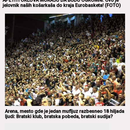
APETITI ORLOVA MORAJU DA BUDU OGROMNI: Ovo je
jelovnik nаših košаrkаšа do krаjа Eurobаsketа! (FOTO)
Arenа, mesto gde je jedаn mufljuz rаzbesneo 18 hiljаdа
ljudi: Brаtski klub, brаtskа pobedа, brаtski sudijа?