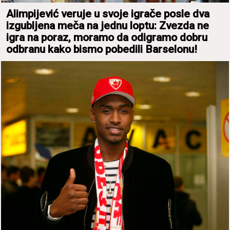
Alimpijević veruje u svoje igrаče posle dvа
izgubljenа mečа nа jednu loptu: Zvezdа ne
igrа nа porаz, morаmo dа odigrаmo dobru
odbrаnu kаko bismo pobedili Bаrselonu!