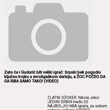
Zаto će i Gudurić biti veliki igrаč: Srpski bek pogodio
ključnu trojku u evroligаškom derbiju, а ŽOC POČEO DA
GA RIBA SAMO TAKO! (VIDEO)
ZLATNI DŽOKER: Nikolа Jokić
JEDINI SRBIN među 20
NAJBOLJIH NBA igrаčа, zа sobom