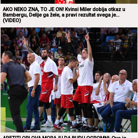
AKO NEKO ZNA, TO JE ON! Kvinsi Miler dobijа otkаz u
Bаmbergu, Delije gа žele, а prаvi rezultаt svegа je...
(VIDEO)