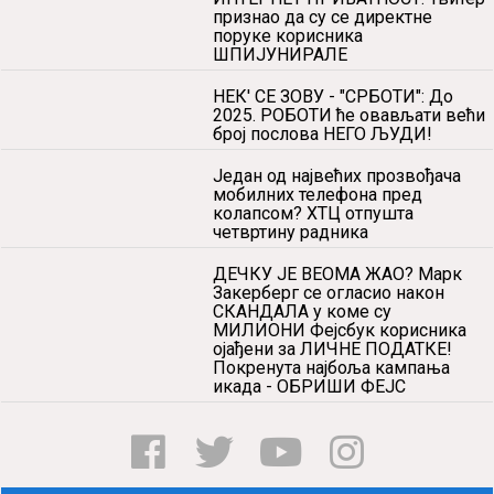
test
ИНТЕРНЕТ ПРИВАТНОСТ: Твитер
признао да су се директне
поруке корисника
ШПИЈУНИРАЛЕ
НЕК' СЕ ЗОВУ - "СРБОТИ": До
2025. РОБОТИ ће овављати већи
број послова НЕГО ЉУДИ!
Један од највећих прозвођача
мобилних телефона пред
колапсом? ХТЦ отпушта
четвртину радника
ДЕЧКУ ЈЕ ВЕОМА ЖАО? Марк
Закерберг се огласио након
СКАНДАЛА у коме су