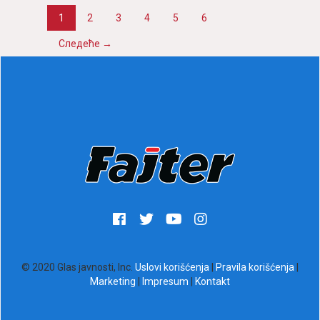
корисника Јаху мејла
ЕВГЕНИЈ КАСПЕРСКИ: Наша
компанија нема потенцијале за
ШПИЈУНАЖУ, америчке
оптужбе су ЛУДИЛО, и они то
знају
1
2
3
4
5
6
Следеће →