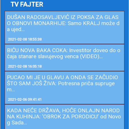
МИЛИОНИ Фејсбук корисника
ојађени за ЛИЧНЕ ПОДАТКЕ!
Покренута најбоља кампања
икада - ОБРИШИ ФЕЈС
TV FAJTER
DUŠAN RADOSAVLJEVIĆ IZ POKSA ZA GLAS
O OBNOVI MONARHIJE: Samo KRALJ može d
a ujed...
2021-02-08 18:55:38
BIĆU NOVA BAKA COKA: Investitor doveo do o
čaja stanare slavujevog venca (VIDEO)...
2021-02-08 16:05:18
PUCAO MI JE U GLAVU A ONDA SE ZAČUDIO
ŠTO SAM JOŠ ŽIVA: Potresna priča supruge