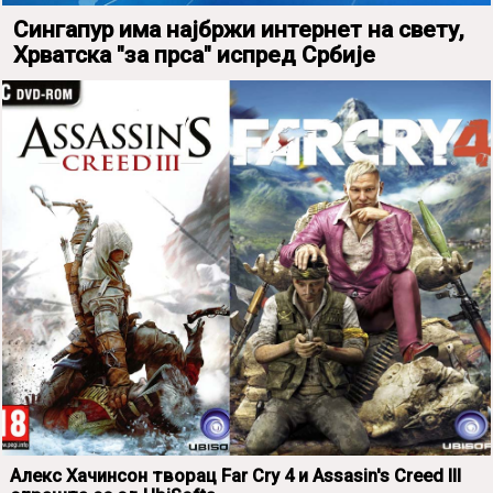
Сингапур има најбржи интернет на свету,
Хрватска "за прса" испред Србије
Алекс Хачинсон творац Far Cry 4 и Assasin's Creed III