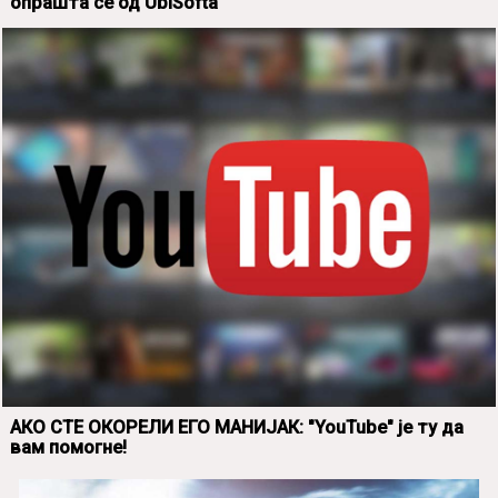
опрашта се од UbiSofta
АКО СТЕ ОКОРЕЛИ ЕГО МАНИЈАК: "YouTube" је ту да
вам помогне!