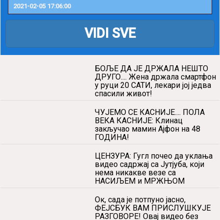
m...
2021-02-06 09:41:41
KADA NEĆE DRŽAVA, HOĆE ONLAJN NAROD
NA KUHINJA: ‘OBROK ZA PORODICU’ od Novo
g Sada...
2021-02-05 17:06:00
VIDI SVE
БОЉЕ ДА ЈЕ ДРЖАЛА НЕШТО
ДРУГО.... Жена држала смартфон
у руци 20 САТИ, лекари јој једва
спасили живот!
ЧУЈЕМО СЕ КАСНИЈЕ.... ПОЛА
ВЕКА КАСНИЈЕ: Клинац
закључао мамин Ајфон на 48
ГОДИНА!