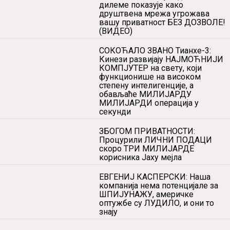
ЦЕНЗУРА: Гугл почео да уклања
видео садржај са Јутјуба, који
нема никакве везе са
НАСИЉЕМ и МРЖЊОМ
Ок, сада је потпуно јасно,
ФЕЈСБУК ВАМ ПРИСЛУШКУЈЕ
РАЗГОВОРЕ! Овај видео без
дилеме показује како
друштвена мрежа угрожава
вашу приватност БЕЗ ДОЗВОЛЕ!
(ВИДЕО)
СОКОЋАЛО ЗВАНО Тианхе-3:
Кинези развијају НАЈМОЋНИЈИ
КОМПЈУТЕР на свету, који
функционише на високом
степену интелигенције, а
обављаће МИЛИЈАРДУ
МИЛИЈАРДИ операција у
секунди
ЗБОГОМ ПРИВАТНОСТИ:
Процурили ЛИЧНИ ПОДАЦИ
скоро ТРИ МИЛИЈАРДЕ