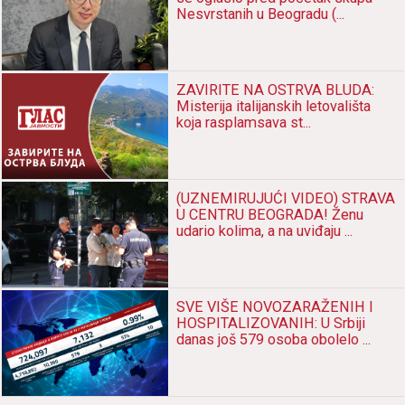
Nesvrstanih u Beogradu (...
ZAVIRITE NA OSTRVA BLUDA:
Misterija italijanskih letovališta
koja rasplamsava st...
(UZNEMIRUJUĆI VIDEO) STRAVA
U CENTRU BEOGRADA! Ženu
udario kolima, a na uviđaju ...
SVE VIŠE NOVOZARAŽENIH I
HOSPITALIZOVANIH: U Srbiji
danas još 579 osoba obolelo ...