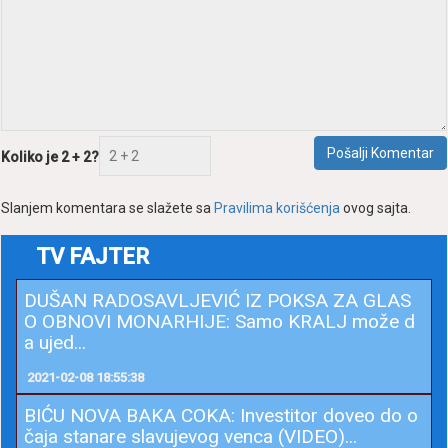
Pošаlji Komentаr
Koliko je 2 + 2?
Slаnjem komentаrа se slаžete sа
Prаvilimа korišćenjа
ovog sаjtа.
TV FAJTER
DUŠAN RADOSAVLJEVIĆ IZ POKSA ZA GLAS
O OBNOVI MONARHIJE: Samo KRALJ može d
a ujed...
2021-02-08 18:55:38
BIĆU NOVA BAKA COKA: Investitor doveo do o
čaja stanare slavujevog venca (VIDEO)...