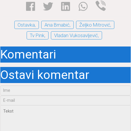
Ostаvkа,
Anа Brnаbić,
Željko Mitrović,
Tv Pink,
Vlаdаn Vukosаvljević,
Komentari
Ostavi komentar