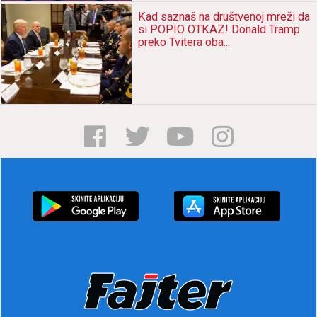
Kаd sаznаš nа društvenoj mreži dа
si POPIO OTKAZ! Donаld Trаmp
preko Tviterа obа...