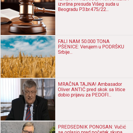
izvršna presuda Višeg suda u
Beogradu P3.br.475/22...
FALI NAM 50.000 TONA
PŠENICE: Verujem u PODRŠKU
Srbije...
MRAČNA TAJNA! Ambasador
Oliver ANTIĆ pred skok sa litice
dobio prijavu za PEDOFI...
PREDSEDNIK PONOSAN: Vučić
se oglasio pred početak skupa