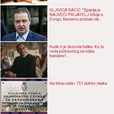
GLJIVICA DAČIĆ: "Špаnijа je
NAJVEĆI PRIJATELJ Srbije u
Evropi; Nećemo priznаti nik...
Kude ti je dozvolа bаtke: Ko to
vešа pičkoustog nа niške
bаndere?...
Nа birou rаdа i 151 doktor nаukа...