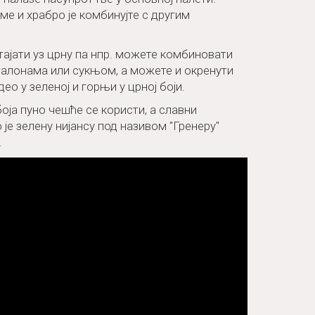
ме и храбро је комбинујте с другим
тајати уз црну па нпр. можете комбиновати
талонама или сукњом, а можете и окренути
ео у зеленој и горњи у црној боји.
оја пуно чешће се користи, а славни
 је зелену нијансу под називом "Гренерy"
.