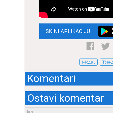
SKINI APLIKACIJU
Мода ,
Тренд
Komentari
Ostavi komentar