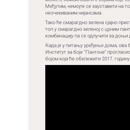
Међутим, немојте се зауставити на то
неочекиваним нијансама.
Тако ће смарагдно зелена сјајно прис
топ у смарагдно зеленој с црним пан
комбинацију па се одлучити за доњи д
Када је у питању уређење дома, ова б
Институт за боје "Пантоне" прогласио
бојом која ће обележити 2017. годину