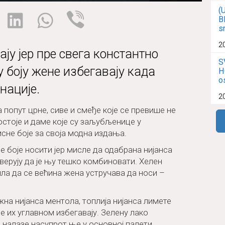
(
B
s
2
ју јер пре свега константно
S
 боју жене избегавају када
H
o
нације.
2
 попут црне, сиве и смеђе које се превише не
остоје и даме које су заљубљенице у
сне боје за своја модна издања.
не боје носити јер мисле да одабрана нијанса
верују да је њу тешко комбиновати. Хелен
ла да се већина жена устручава да носи –
ежна нијанса ментола, топлија нијанса лимете
е их углавном избегавају. Зелену лако
 налазе насупрот ње у основној палети.