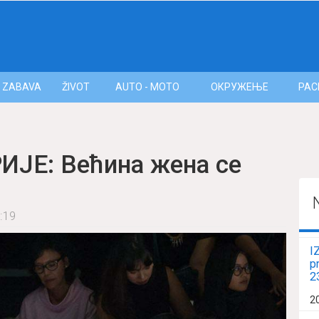
ZABAVA
ŽIVOT
AUTO - MOTO
ОКРУЖЕЊЕ
РАС
ЈЕ: Већина жена се
:19
I
p
2
2