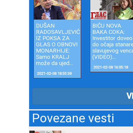
DUŠAN
BIĆU NOVA
RADOSAVLJEVIĆ
BAKA COKA:
IZ POKSA ZA
Investitor doveo
GLAS O OBNOVI
do očaja stanar
MONARHIJE:
slavujevog venc
Samo KRALJ
(VIDEO)...
može da ujed...
2021-02-08 16:05:18
2021-02-08 18:55:38
V
Povezane vesti