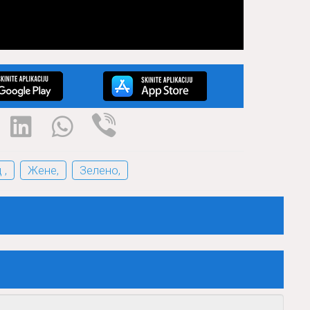
 ,
Жене,
Зелено,