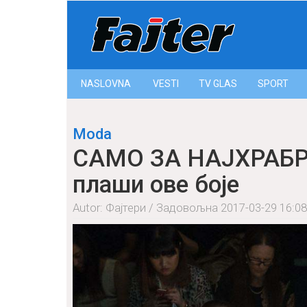
NASLOVNA
VESTI
ТV GLAS
SPORT
Moda
САМО ЗА НАЈХРАБРИ
плаши ове боје
Autor: Фајтери / Задовољна
2017-03-29 16:08