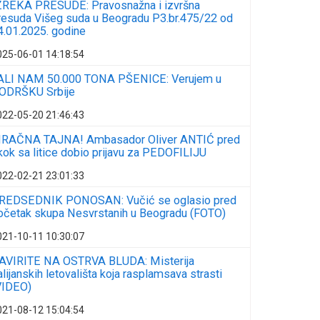
ZREKA PRESUDE: Pravosnažna i izvršna
resuda Višeg suda u Beogradu P3.br.475/22 od
4.01.2025. godine
025-06-01 14:18:54
ALI NAM 50.000 TONA PŠENICE: Verujem u
ODRŠKU Srbije
022-05-20 21:46:43
RAČNA TAJNA! Ambasador Oliver ANTIĆ pred
kok sa litice dobio prijavu za PEDOFILIJU
022-02-21 23:01:33
REDSEDNIK PONOSAN: Vučić se oglasio pred
očetak skupa Nesvrstanih u Beogradu (FOTO)
021-10-11 10:30:07
AVIRITE NA OSTRVA BLUDA: Misterija
talijanskih letovališta koja rasplamsava strasti
VIDEO)
021-08-12 15:04:54