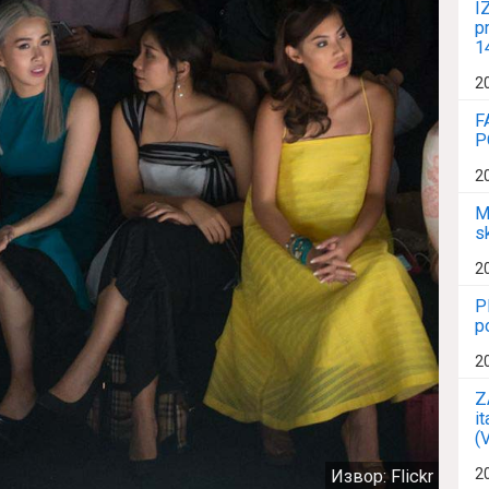
I
p
1
2
F
P
2
M
s
2
P
p
2
Z
i
(
2
Извор: Flickr