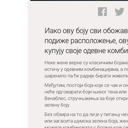
Иако ову боју сви обожава
подиже расположење, ову
купују своје одевне комби
Неке жене верне су класичним бојама
истичу у одевним комбинацијама, а п
шаренило па ће радије бирати живопи
Међутим, постоји боја које се чак и о
неће одговарати боји њихог тена или 
Венаблес, стручњакиња за боје откри
зелену боју.
Без обзира на то да ли је у питању н
или загасита шумска зелена боја, жен
можете комбиновати с бојама које се