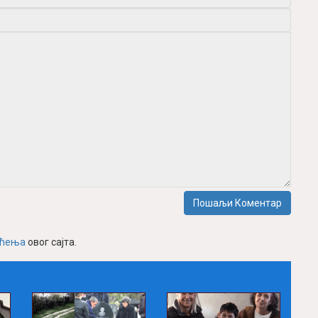
Пошаљи Коментар
шћења
овог сајта.