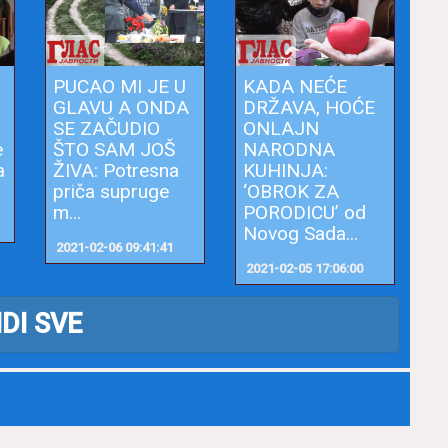
PUCAO MI JE U
KADA NEĆE
GLAVU A ONDA
DRŽAVA, HOĆE
SE ZAČUDIO
ONLAJN
e
ŠTO SAM JOŠ
NARODNA
a
ŽIVA: Potresna
KUHINJA:
priča supruge
‘OBROK ZA
m...
PORODICU’ od
Novog Sada...
2021-02-06 09:41:41
2021-02-05 17:06:00
IDI SVE