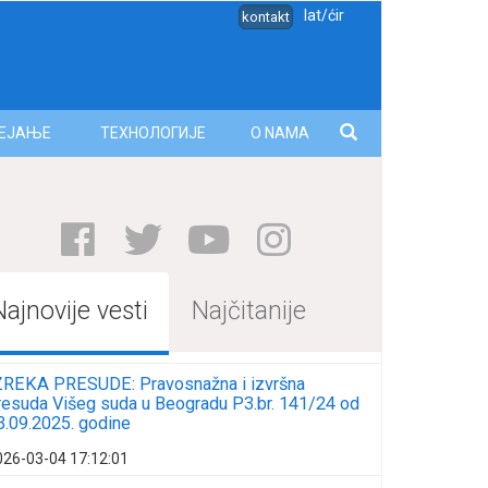
lat/ćir
kontakt
ЕЈАЊЕ
ТЕХНОЛОГИЈЕ
O NAMA
Najnovije vesti
Najčitanije
ZREKA PRESUDE: Pravosnažna i izvršna
resuda Višeg suda u Beogradu P3.br. 141/24 od
3.09.2025. godine
026-03-04 17:12:01