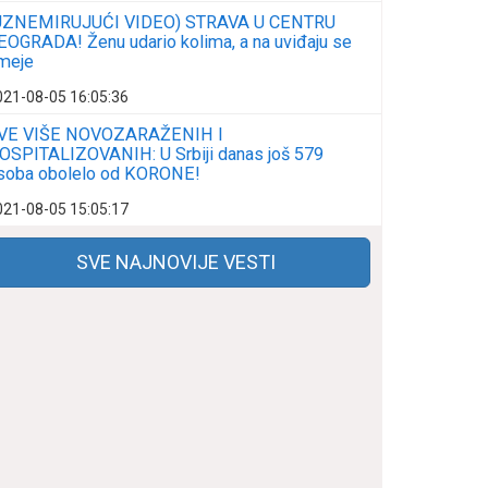
UZNEMIRUJUĆI VIDEO) STRAVA U CENTRU
EOGRADA! Ženu udario kolima, a na uviđaju se
meje
021-08-05 16:05:36
VE VIŠE NOVOZARAŽENIH I
OSPITALIZOVANIH: U Srbiji danas još 579
soba obolelo od KORONE!
021-08-05 15:05:17
SVE NAJNOVIJE VESTI