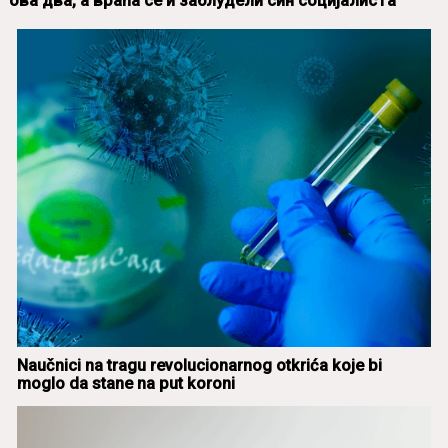
ова два, а враћа се и заблудели син социјалиста
Naučnici na tragu revolucionarnog otkrića koje bi
moglo da stane na put koroni