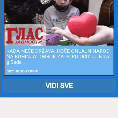
KADA NEĆE DRŽAVA, HOĆE ONLAJN NAROD
NA KUHINJA: ‘OBROK ZA PORODICU’ od Novo
g Sada...
2021-02-05 17:06:00
VIDI SVE