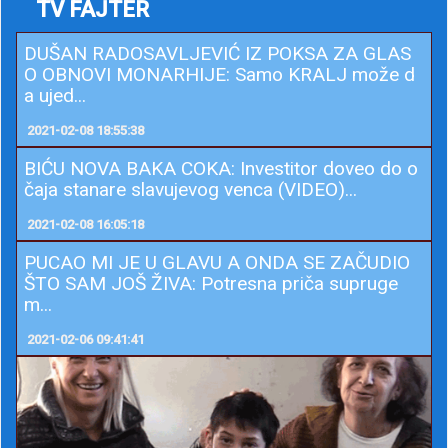
TV FAJTER
DUŠAN RADOSAVLJEVIĆ IZ POKSA ZA GLAS
O OBNOVI MONARHIJE: Samo KRALJ može d
a ujed...
2021-02-08 18:55:38
BIĆU NOVA BAKA COKA: Investitor doveo do o
čaja stanare slavujevog venca (VIDEO)...
2021-02-08 16:05:18
PUCAO MI JE U GLAVU A ONDA SE ZAČUDIO
ŠTO SAM JOŠ ŽIVA: Potresna priča supruge
m...
2021-02-06 09:41:41