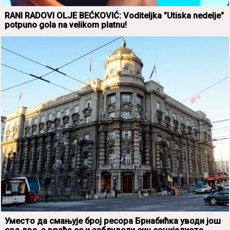
RANI RADOVI OLJE BEĆKOVIĆ: Voditeljka "Utiska nedelje"
potpuno gola na velikom platnu!
Уместо да смањује број ресора Брнабићка уводи још