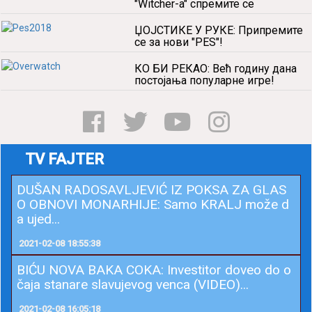
"Witcher-a" спремите се
ЏОЈСТИКЕ У РУКЕ: Припремите
се за нови "PES"!
КО БИ РЕКАО: Већ годину дана
постојања популарне игре!
TV FAJTER
DUŠAN RADOSAVLJEVIĆ IZ POKSA ZA GLAS
O OBNOVI MONARHIJE: Samo KRALJ može d
a ujed...
2021-02-08 18:55:38
BIĆU NOVA BAKA COKA: Investitor doveo do o
čaja stanare slavujevog venca (VIDEO)...
2021-02-08 16:05:18