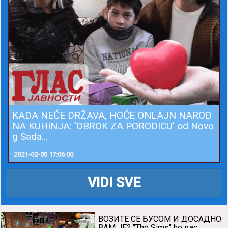
KADA NEĆE DRŽAVA, HOĆE ONLAJN NAROD
NA KUHINJA: ‘OBROK ZA PORODICU’ od Novo
g Sada...
2021-02-05 17:06:00
VIDI SVE
ВОЗИТЕ СЕ БУСОМ И ДОСАДНО
ВАМ ЈЕ? "The Sims" ће вас