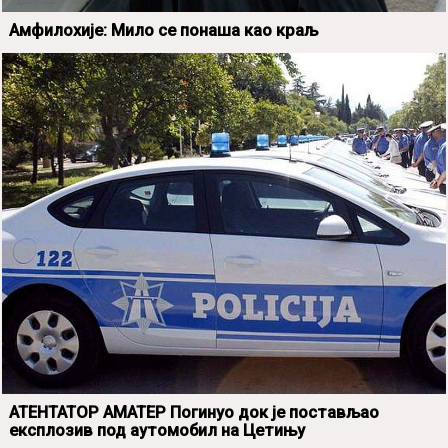
Амфилохије: Мило се понаша као краљ
АТЕНТАТОР АМАТЕР Погинуо док је постављао
експлозив под аутомобил на Цетињу