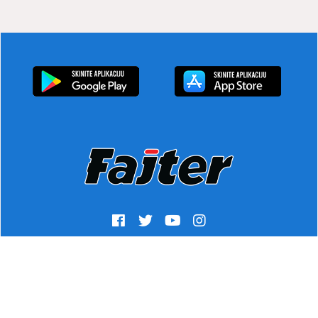
© 2020 Glas javnosti, Inc.
Uslovi korišćenja
|
Pravila korišćenja
|
Marketing
|
Impresum
|
Kontakt