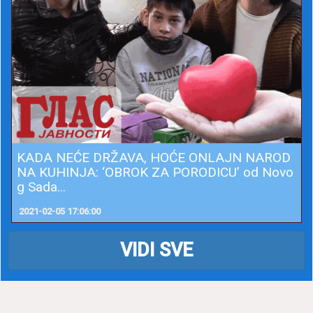
KADA NEĆE DRŽAVA, HOĆE ONLAJN NAROD
NA KUHINJA: ‘OBROK ZA PORODICU’ od Novo
g Sada...
2021-02-05 17:06:00
VIDI SVE