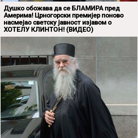
Душко обожава да се БЛАМИРА пред
Америма! Црногорски премијер поново
насмејао светску јавност изјавом о
ХОТЕЛУ КЛИНТОН! (ВИДЕО)