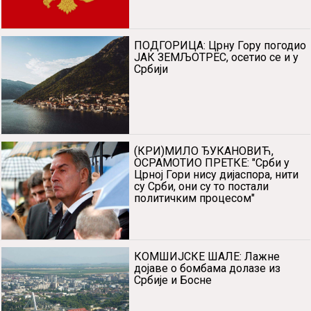
ПОДГОРИЦА: Црну Гору погодио
ЈАК ЗЕМЉОТРЕС, осетио се и у
Србији
(КРИ)МИЛО ЂУКАНОВИЋ,
ОСРАМОТИО ПРЕТКЕ: "Срби у
Црној Гори нису дијаспора, нити
су Срби, они су то постали
политичким процесом"
КОМШИЈСКЕ ШАЛЕ: Лажне
дојаве о бомбама долазе из
Србије и Босне