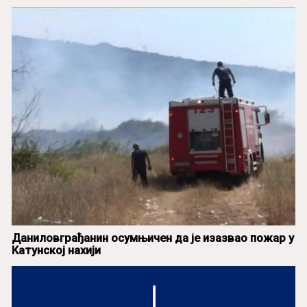
Даниловграђанин осумњичен да је изазвао пожар у
Катунској нахији