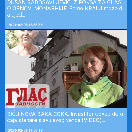
DUŠAN RADOSAVLJEVIĆ IZ POKSA ZA GLAS
O OBNOVI MONARHIJE: Samo KRALJ može d
a ujed...
2021-02-08 18:55:38
BIĆU NOVA BAKA COKA: Investitor doveo do o
čaja stanare slavujevog venca (VIDEO)...
2021-02-08 16:05:18