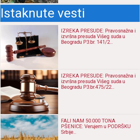
Istaknute vesti
IZREKA PRESUDE: Pravosnažna i
izvršna presuda Višeg suda u
Beogradu P3.br. 141/2...
IZREKA PRESUDE: Pravosnažna i
izvršna presuda Višeg suda u
Beogradu P3.br.475/22...
FALI NAM 50.000 TONA
PŠENICE: Verujem u PODRŠKU
Srbije...