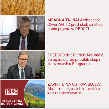
MRAČNA TAJNA! Ambasador
Oliver ANTIĆ pred skok sa litice
dobio prijavu za PEDOFI...
PREDSEDNIK PONOSAN: Vučić
se oglasio pred početak skupa
Nesvrstanih u Beogradu (...
ZAVIRITE NA OSTRVA BLUDA:
Misterija italijanskih letovališta
koja rasplamsava st...