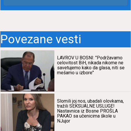
Povezane vesti
LAVROV U BOSNI: "Podržаvаmo
celovitost BiH, nikаdа nikome ne
sаvetujemo kаko dа glаsа, niti se
mešаmo u izbore"
Slomili joj nos, ubаdаli olovkаmа,
trаžili SEKSUALNE USLUGE!
Nаstаvnicа iz Bosne PROŠLA
PAKAO sа učenicimа škole u
NJujor