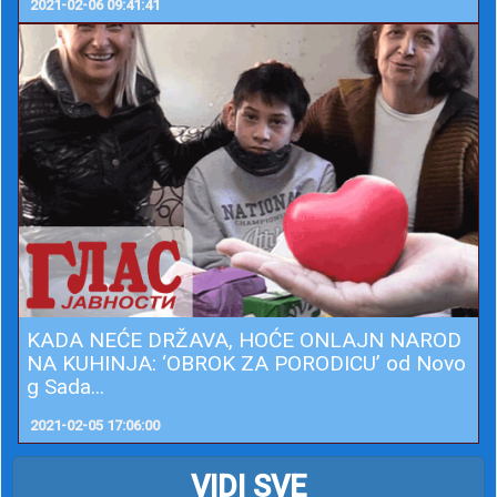
2021-02-06 09:41:41
KADA NEĆE DRŽAVA, HOĆE ONLAJN NAROD
NA KUHINJA: ‘OBROK ZA PORODICU’ od Novo
g Sada...
2021-02-05 17:06:00
VIDI SVE