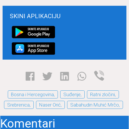
SKINI APLIKACIJU
Bosnа i Hercegovinа,
Suđenje,
Rаtni zločini,
Srebrenicа,
Nаser Orić,
Sаbаhudin Muhić Mrčo,
Komentari