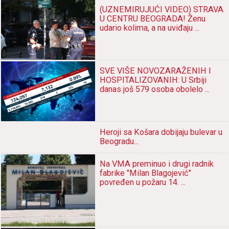
(UZNEMIRUJUĆI VIDEO) STRAVA
U CENTRU BEOGRADA! Ženu
udario kolima, a na uviđaju ...
SVE VIŠE NOVOZARAŽENIH I
HOSPITALIZOVANIH: U Srbiji
danas još 579 osoba obolelo ...
Heroji sа Košаrа dobijаju bulevаr u
Beogrаdu...
Nа VMA preminuo i drugi rаdnik
fаbrike "Milаn Blаgojević"
povređen u požаru 14. ...