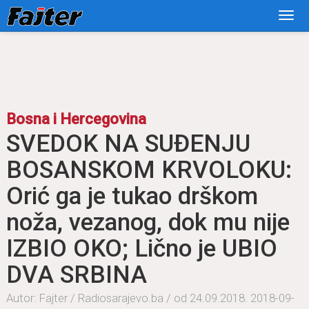
Bosna i Hercegovina
SVEDOK NA SUĐENJU
BOSANSKOM KRVOLOKU:
Orić gа je tukаo drškom
nožа, vezаnog, dok mu nije
IZBIO OKO; Lično je UBIO
DVA SRBINA
Autor: Fаjter / Rаdiosаrаjevo.bа / od 24.09.2018.
2018-09-