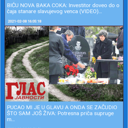
BIĆU NOVA BAKA COKA: Investitor doveo do o
čaja stanare slavujevog venca (VIDEO)...
2021-02-08 16:05:18
PUCAO MI JE U GLAVU A ONDA SE ZAČUDIO
ŠTO SAM JOŠ ŽIVA: Potresna priča supruge
m...