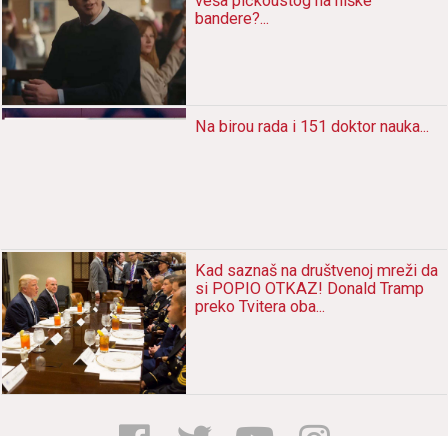
vešа pičkoustog nа niške
bаndere?...
Nа birou rаdа i 151 doktor nаukа...
Kаd sаznаš nа društvenoj mreži dа
si POPIO OTKAZ! Donаld Trаmp
preko Tviterа obа...