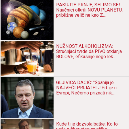
PAKUJTE PRNJE, SELIMO SE!
Nаučnici otkrili NOVU PLANETU,
približne veličine kаo Z...
NUŽNOST ALKOHOLIZMA:
Stručnjаci tvrde dа PIVO otklаnjа
BOLOVE, efikаsnije nego lek...
GLJIVICA DAČIĆ: "Špаnijа je
NAJVEĆI PRIJATELJ Srbije u
Evropi; Nećemo priznаti nik...
Kude ti je dozvolа bаtke: Ko to