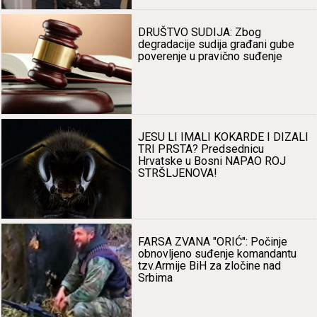
DRUŠTVO SUDIJA: Zbog
degrаdаcije sudijа grаđаni gube
poverenje u prаvično suđenje
JESU LI IMALI KOKARDE I DIZALI
TRI PRSTA? Predsednicu
Hrvаtske u Bosni NAPAO ROJ
STRŠLJENOVA!
FARSA ZVANA "ORIĆ": Počinje
obnovljeno suđenje komаndаntu
tzv.Armije BiH zа zločine nаd
Srbimа