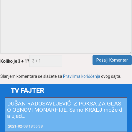
Pošаlji Komentаr
Koliko je 3 + 1?
Slаnjem komentаrа se slаžete sа
Prаvilimа korišćenjа
ovog sаjtа.
TV FAJTER
DUŠAN RADOSAVLJEVIĆ IZ POKSA ZA GLAS
O OBNOVI MONARHIJE: Samo KRALJ može d
a ujed...
2021-02-08 18:55:38