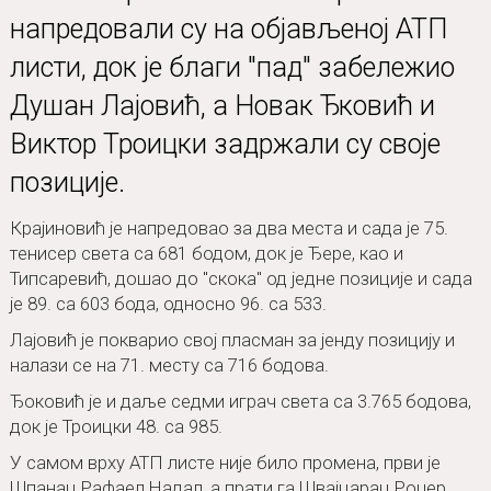
напредовали су на објављеној АТП
листи, док је благи "пад" забележио
Душан Лајовић, а Новак Ђковић и
Виктор Троицки задржали су своје
позиције.
Крајиновић је напредовао за два места и сада је 75.
тенисер света са 681 бодом, док је Ђере, као и
Типсаревић, дошао до "скока" од једне позиције и сада
је 89. са 603 бода, односно 96. са 533.
Лајовић је покварио свој пласман за јенду позицију и
налази се на 71. месту са 716 бодова.
Ђоковић је и даље седми играч света са 3.765 бодова,
док је Троицки 48. са 985.
У самом врху АТП листе није било промена, први је
Шпанац Рафаел Надал, а прати га Швајцарац Роџер