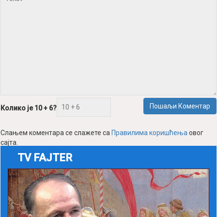
Пошаљи Коментар
Колико је 10 + 6?
Слањем коментара се слажете са
Правилима коришћења
овог
сајта.
TV FAJTER