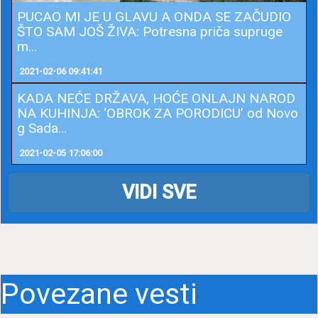
PUCAO MI JE U GLAVU A ONDA SE ZAČUDIO
ŠTO SAM JOŠ ŽIVA: Potresna priča supruge
m...
2021-02-06 09:41:41
KADA NEĆE DRŽAVA, HOĆE ONLAJN NAROD
NA KUHINJA: ‘OBROK ZA PORODICU’ od Novo
g Sada...