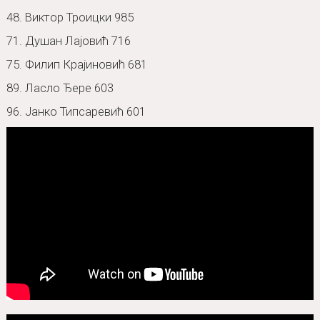
48. Виктор Троицки 985
71. Душан Лајовић 716
75. Филип Крајиновић 681
89. Ласло Ђере 603
96. Јанко Типсаревић 601