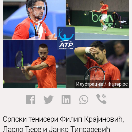
Илустрација / Фајтер.рс
Српски тенисери Филип Крајиновић,
Ласло Ђере и Јанко Типсаревић