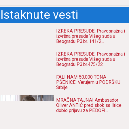
поново имао иступ пред
медијима...
Најбољи међу најбољима се
враћа! НОВАК ПОНОВО НА
ТЕРЕНУ, гледаћемо га у Абу
Дабију тик пред Нову годину!
Виктор наставља са сјајним
партијама на АТП туру: Троицки
се пласирао у друго коло
Стокхолма, следећи је Зверев
или потп
Istaknute vesti
IZREKA PRESUDE: Pravosnažna i
izvršna presuda Višeg suda u
Beogradu P3.br. 141/2...