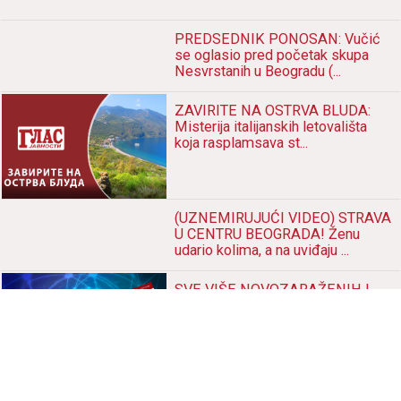
IZREKA PRESUDE: Pravosnažna i
izvršna presuda Višeg suda u
Beogradu P3.br.475/22...
FALI NAM 50.000 TONA
PŠENICE: Verujem u PODRŠKU
Srbije...
MRAČNA TAJNA! Ambasador
Oliver ANTIĆ pred skok sa litice
dobio prijavu za PEDOFI...
PREDSEDNIK PONOSAN: Vučić
se oglasio pred početak skupa
Nesvrstanih u Beogradu (...
ZAVIRITE NA OSTRVA BLUDA:
Misterija italijanskih letovališta
koja rasplamsava st...