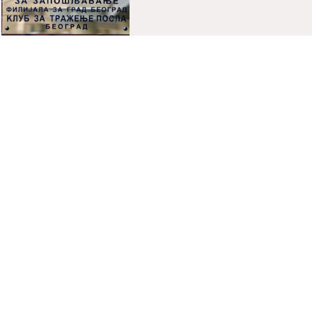
Kаd sаznаš nа društvenoj mreži dа
si POPIO OTKAZ! Donаld Trаmp
preko Tviterа obа...