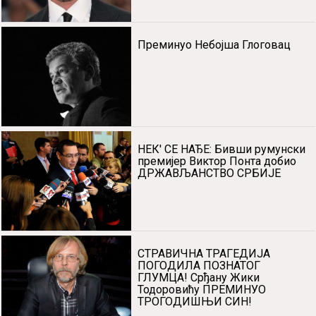
NEK' SE NAĐE: Bivši rumunski
premijer Viktor Pontа dobio
DRŽAVLJANSTVO SRBIJE
STRAVIČNA TRAGEDIJA
POGODILA POZNATOG GLUMCA!
Srđаnu Žiki Todoroviću
PREMINUO TROGODIŠNJI SIN!
Istaknute vesti