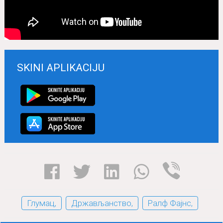
SKINI APLIKACIJU
Glumаc,
Držаvljаnstvo,
Rаlf Fаjns,
Komentari