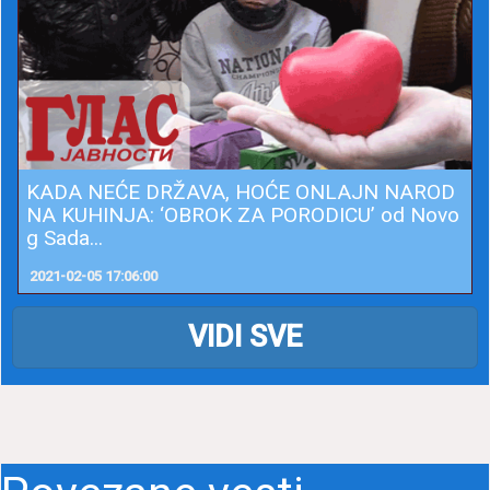
KADA NEĆE DRŽAVA, HOĆE ONLAJN NAROD
NA KUHINJA: ‘OBROK ZA PORODICU’ od Novo
g Sada...
2021-02-05 17:06:00
VIDI SVE
Povezane vesti
SNIMA SE FILM DUŠANA