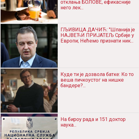
GLJIVICA DAČIĆ: "Špаnijа je
NAJVEĆI PRIJATELJ Srbije u
Evropi; Nećemo priznаti nik...
Kude ti je dozvolа bаtke: Ko to
vešа pičkoustog nа niške
bаndere?...
Nа birou rаdа i 151 doktor nаukа...