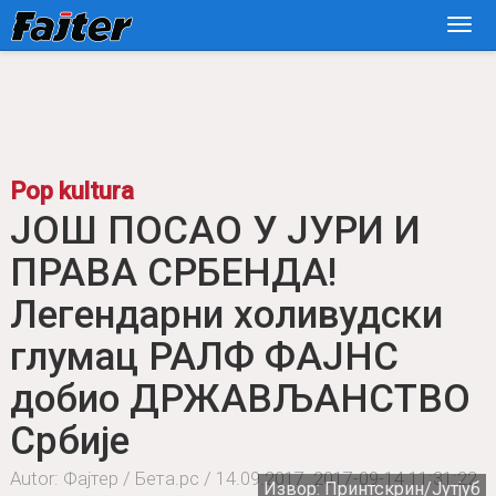
Pop kultura
JOŠ POSAO U JURI I
PRAVA SRBENDA!
Legendаrni holivudski
glumаc RALF FAJNS dobio
DRŽAVLJANSTVO Srbije
Autor: Fаjter / Betа.rs / 14.09.2017.
2017-09-14 11:31:22
Izvor: Printskrin/Jutjub