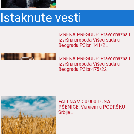
IZREKA PRESUDE: Pravosnažna i
izvršna presuda Višeg suda u
Beogradu P3.br. 141/2...
IZREKA PRESUDE: Pravosnažna i
izvršna presuda Višeg suda u
Beogradu P3.br.475/22...
FALI NAM 50.000 TONA
PŠENICE: Verujem u PODRŠKU
Srbije...