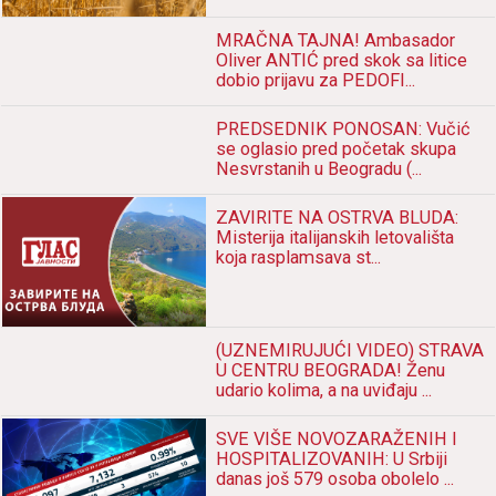
MRAČNA TAJNA! Ambasador
Oliver ANTIĆ pred skok sa litice
dobio prijavu za PEDOFI...
PREDSEDNIK PONOSAN: Vučić
se oglasio pred početak skupa
Nesvrstanih u Beogradu (...
ZAVIRITE NA OSTRVA BLUDA:
Misterija italijanskih letovališta
koja rasplamsava st...
(UZNEMIRUJUĆI VIDEO) STRAVA
U CENTRU BEOGRADA! Ženu
udario kolima, a na uviđaju ...
SVE VIŠE NOVOZARAŽENIH I
HOSPITALIZOVANIH: U Srbiji
danas još 579 osoba obolelo ...