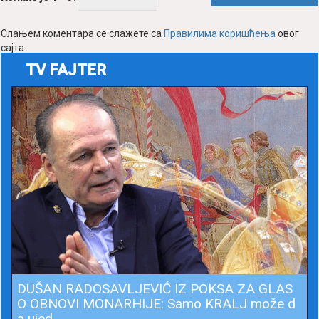
TV FAJTER
DUŠAN RADOSAVLJEVIĆ IZ POKSA ZA GLAS
O OBNOVI MONARHIJE: Samo KRALJ može d
a ujed...
2021-02-08 18:55:38