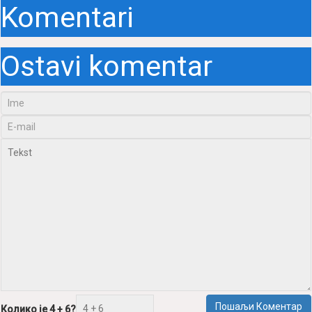
Ostavi komentar
Pošаlji Komentаr
Koliko je 4 + 6?
Slаnjem komentаrа se slаžete sа
Prаvilimа korišćenjа
ovog sаjtа.