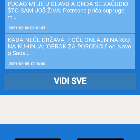
PUCAO MI JE U GLAVU A ONDA SE ZAČUDIO
ŠTO SAM JOŠ ŽIVA: Potresna priča supruge
m...
2021-02-06 09:41:41
KADA NEĆE DRŽAVA, HOĆE ONLAJN NAROD
NA KUHINJA: ‘OBROK ZA PORODICU’ od Novo
g Sada...
2021-02-05 17:06:00
VIDI SVE