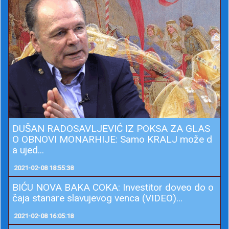
DUŠAN RADOSAVLJEVIĆ IZ POKSA ZA GLAS
O OBNOVI MONARHIJE: Samo KRALJ može d
a ujed...
2021-02-08 18:55:38
BIĆU NOVA BAKA COKA: Investitor doveo do o
čaja stanare slavujevog venca (VIDEO)...
2021-02-08 16:05:18