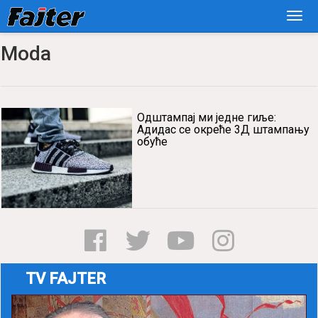
Moda
Одштампај ми једне гиље:
Адидас се окреће 3Д штампању
обуће
TV FAJTER