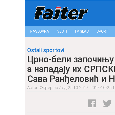
NASLOVNA
VESTI
ТV GLAS
SPORT
Ostali sportovi
Црно-бели започињу 
а нападају их СРП
Сава Ранђеловић и 
Autor: Фајтер.рс / од 25.10.2017.
2017-10-25 1