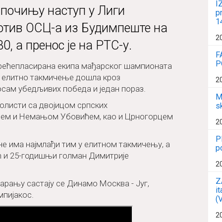
I
почињу наступ у Лиги
p
1
тив ОСЦ-а из Будимпеште на
2
, а пренос је на РТС-у.
F
P
трећепласирана екипа мађарског шампионата
 у елитно такмичење дошла кроз
2
 осам убедљивих победа и један пораз.
M
олисти са двојицом српских
s
ћем и Немањом Убовићем, као и Црногорцем
2
P
ине има најмлађи тим у елитном такмичењу, а
p
ћ и 25-годишњи голман Димитрије
2
Z
варању састају се Динамо Москва - Југ,
i
мпијакос.
(
2