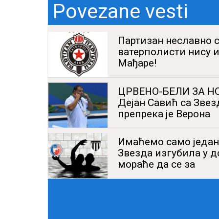
Povezane vesti
Партизан неславно 
ватерполисти нису и
Мађаре!
ЦРВЕНО-БЕЛИ ЗА Н
Дејан Савић са Звез
препрека је Верона
Имаћемо само један
Звезда изгубила у д
мораће да се за