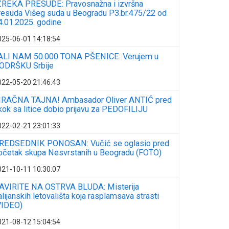
ZREKA PRESUDE: Pravosnažna i izvršna
resuda Višeg suda u Beogradu P3.br.475/22 od
4.01.2025. godine
025-06-01 14:18:54
ALI NAM 50.000 TONA PŠENICE: Verujem u
ODRŠKU Srbije
022-05-20 21:46:43
RAČNA TAJNA! Ambasador Oliver ANTIĆ pred
kok sa litice dobio prijavu za PEDOFILIJU
022-02-21 23:01:33
REDSEDNIK PONOSAN: Vučić se oglasio pred
očetak skupa Nesvrstanih u Beogradu (FOTO)
021-10-11 10:30:07
AVIRITE NA OSTRVA BLUDA: Misterija
talijanskih letovališta koja rasplamsava strasti
VIDEO)
021-08-12 15:04:54