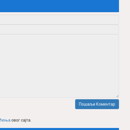
Пошаљи Коментар
шћења
овог сајта.