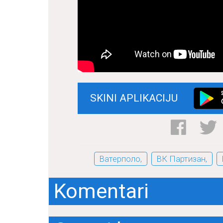
SKINI APLIKACIJU
Ватерполо,
ВК Партизан,
Komentari