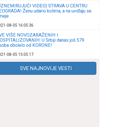
UZNEMIRUJUĆI VIDEO) STRAVA U CENTRU
EOGRADA! Ženu udario kolima, a na uviđaju se
meje
021-08-05 16:05:36
VE VIŠE NOVOZARAŽENIH I
OSPITALIZOVANIH: U Srbiji danas još 579
soba obolelo od KORONE!
021-08-05 15:05:17
SVE NAJNOVIJE VESTI