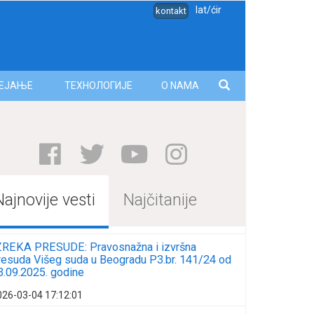
lat/ćir
kontakt
ЕЈАЊЕ
ТЕХНОЛОГИЈЕ
O NAMA
Najnovije vesti
Najčitanije
ZREKA PRESUDE: Pravosnažna i izvršna
resuda Višeg suda u Beogradu P3.br. 141/24 od
3.09.2025. godine
026-03-04 17:12:01