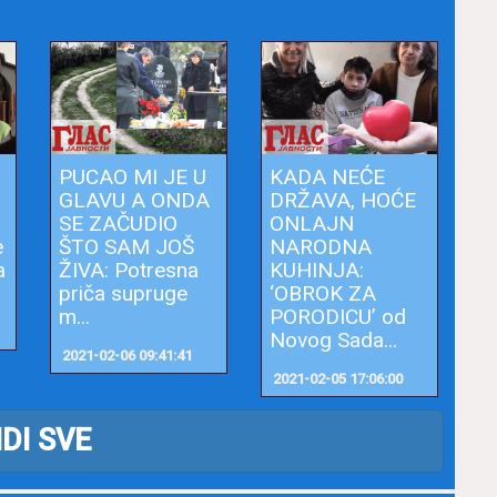
PUCAO MI JE U
KADA NEĆE
GLAVU A ONDA
DRŽAVA, HOĆE
SE ZAČUDIO
ONLAJN
e
ŠTO SAM JOŠ
NARODNA
a
ŽIVA: Potresna
KUHINJA:
priča supruge
‘OBROK ZA
m...
PORODICU’ od
Novog Sada...
2021-02-06 09:41:41
2021-02-05 17:06:00
IDI SVE