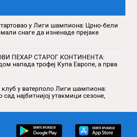
стартовао у Лиги шампиона: Црно-бели
мали снаге да изненаде прејаке
ОВИ ПЕХАР СТАРОГ КОНТИНЕНТА:
дом напада трофеј Купа Европе, а прва
 клуб у ватерполо Лиги шампиона:
о сад најбитнијој утакмици сезоне,