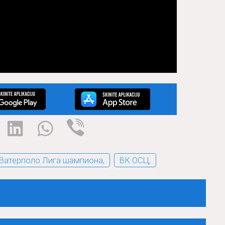
Ватерполо Лига шампиона,
ВК ОСЦ,