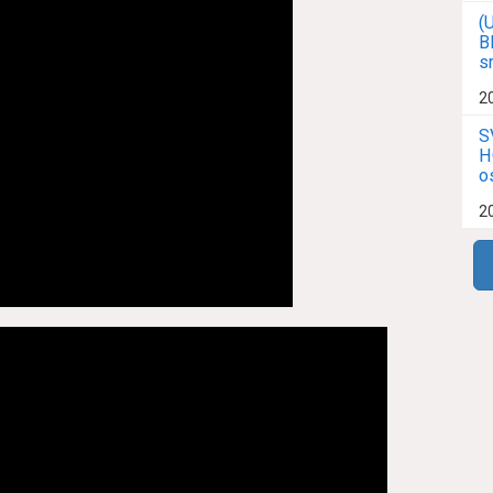
(
B
s
2
S
H
o
2