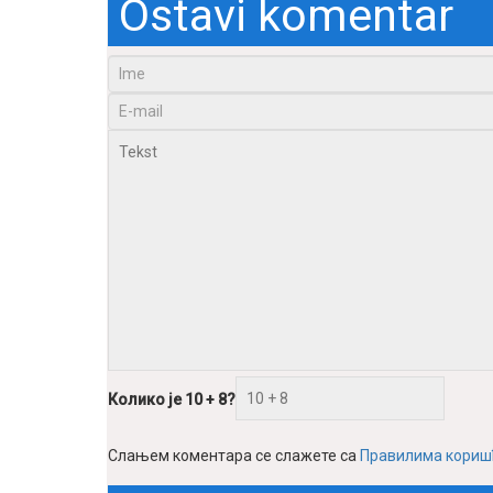
Ostavi komentar
Колико је 10 + 8?
Слањем коментара се слажете са
Правилима кори