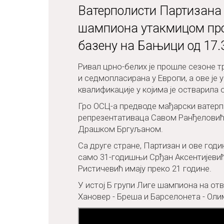
Ватерполисти Партизана 
шампиона утакмицом про
базену на Бањици од 17.30
Ривал црно-белих је прошле сезоне 
и седмопласирана у Европи, а ове је
квалификације у којима је остварила
Гро ОСЦ-а предводе мађарски ватерп
репрезентативаца Савом Ранђелови
Драшком Бргуљаном.
Са друге стране, Партизан и ове год
само 31-годишњи Срђан Аксентијеви
Ристичевић имају преко 21 године.
У истој Б групи Лиге шампиона на от
Хановер - Бреша и Барселонета - Оли