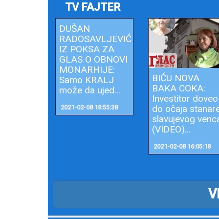
TV FAJTER
DUŠAN
RADOSAVLJEVIĆ
IZ POKSA ZA
GLAS O OBNOVI
MONARHIJE:
BIĆU NOVA
Samo KRALJ
BAKA COKA:
može da ujed...
Investitor doveo
do očaja stanar
2021-02-08 18:55:38
slavujevog venc
(VIDEO)...
2021-02-08 16:05:18
V