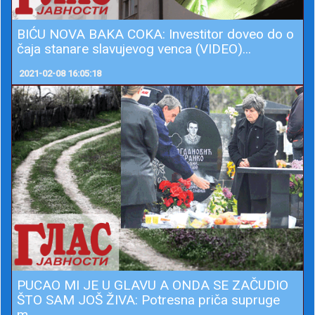
BIĆU NOVA BAKA COKA: Investitor doveo do o
čaja stanare slavujevog venca (VIDEO)...
2021-02-08 16:05:18
PUCAO MI JE U GLAVU A ONDA SE ZAČUDIO
ŠTO SAM JOŠ ŽIVA: Potresna priča supruge
m...