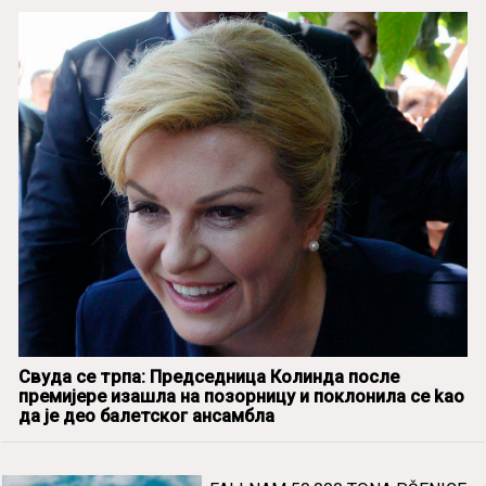
Свуда се трпа: Председница Колинда после
премијере изашла на позорницу и поклонила се kao
да је део балетског ансамбла