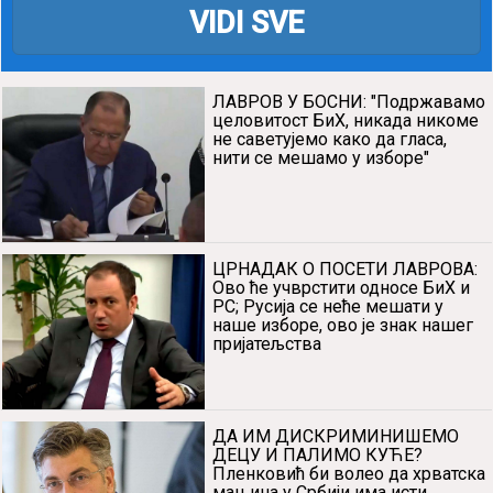
VIDI SVE
ЛАВРОВ У БОСНИ: "Подржавамо
целовитост БиХ, никада никоме
не саветујемо како да гласа,
нити се мешамо у изборе"
ЦРНАДАК О ПОСЕТИ ЛАВРОВА:
Ово ће учврстити односе БиХ и
РС; Русија се неће мешати у
наше изборе, ово је знак нашег
пријатељства
ДА ИМ ДИСКРИМИНИШЕМО
ДЕЦУ И ПАЛИМО КУЋЕ?
Пленковић би волео да хрватска
мањина у Србији има исти