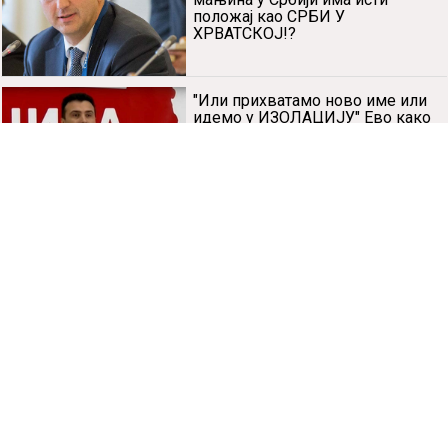
положај као СРБИ У
ХРВАТСКОЈ!?
"Или прихватамо ново име или
идемо у ИЗОЛАЦИЈУ" Ево како
ће гласити питање на
МАКЕДНОНСКОМ
РЕФЕРЕНДУМУ
ХАН ПОРУЧИО МАКЕДОНЦИМА:
Ако не искористите ову прилику
врата Европске уније за вас се
затварају на НЕКОЛИКО
ДЕЦЕНИЈА
ХРВАТСКА ШЕФИЦА
ДИПЛОМАТИЈЕ: "Размена
територија на Косову утицаће на