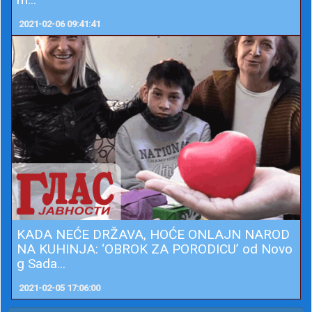
2021-02-06 09:41:41
KADA NEĆE DRŽAVA, HOĆE ONLAJN NAROD
NA KUHINJA: ‘OBROK ZA PORODICU’ od Novo
g Sada...
2021-02-05 17:06:00