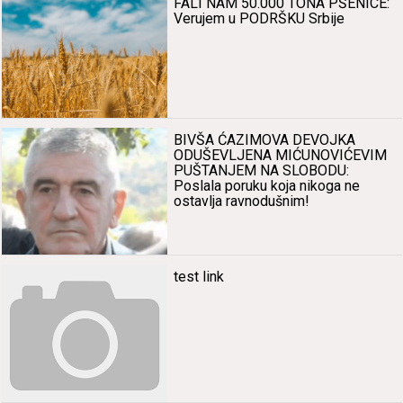
FALI NAM 50.000 TONA PŠENICE:
Verujem u PODRŠKU Srbije
BIVŠA ĆAZIMOVA DEVOJKA
ODUŠEVLJENA MIĆUNOVIĆEVIM
PUŠTANJEM NA SLOBODU:
Poslala poruku koja nikoga ne
ostavlja ravnodušnim!
test link