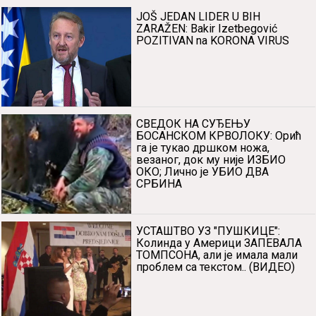
JOŠ JEDAN LIDER U BIH
ZARAŽEN: Bakir Izetbegović
POZITIVAN na KORONA VIRUS
СВЕДОК НА СУЂЕЊУ
БОСАНСКОМ КРВОЛОКУ: Орић
га је тукао дршком ножа,
везаног, док му није ИЗБИО
ОКО; Лично је УБИО ДВА
СРБИНА
УСТАШТВО УЗ "ПУШКИЦЕ":
Колинда у Америци ЗАПЕВАЛА
ТОМПСОНА, али је имала мали
проблем са текстом.. (ВИДЕО)