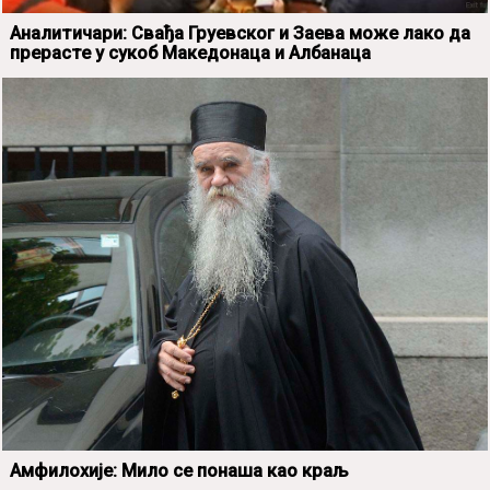
Аналитичари: Свађа Груевског и Заева може лако да
прерасте у сукоб Македонаца и Албанаца
Амфилохије: Мило се понаша као краљ