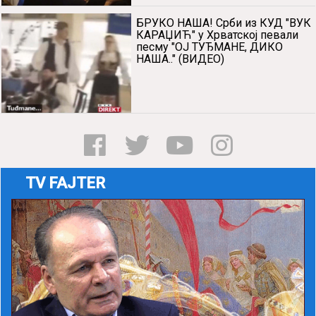
БРУКО НАША! Срби из КУД "ВУК
КАРАЏИЋ" у Хрватској певали
песму "ОЈ ТУЂМАНЕ, ДИКО
НАША.." (ВИДЕО)
TV FAJTER