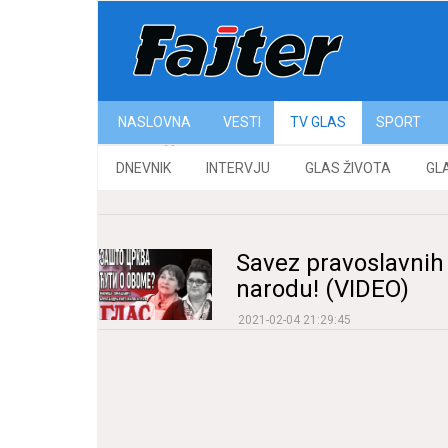
NASLOVNA
VESTI
ТV GLAS
SPORT
Glas Života
DNEVNIK
INTERVJU
GLAS ŽIVOTA
GL
Savez pravoslavnih ž
narodu! (VIDEO)
2021-02-04 21:29:45