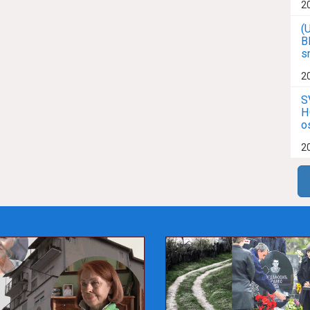
2
(
B
s
2
S
H
o
2