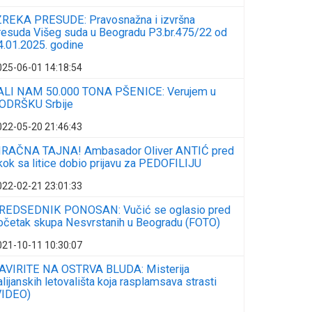
ZREKA PRESUDE: Pravosnažna i izvršna
resuda Višeg suda u Beogradu P3.br.475/22 od
4.01.2025. godine
025-06-01 14:18:54
ALI NAM 50.000 TONA PŠENICE: Verujem u
ODRŠKU Srbije
022-05-20 21:46:43
RAČNA TAJNA! Ambasador Oliver ANTIĆ pred
kok sa litice dobio prijavu za PEDOFILIJU
022-02-21 23:01:33
REDSEDNIK PONOSAN: Vučić se oglasio pred
očetak skupa Nesvrstanih u Beogradu (FOTO)
021-10-11 10:30:07
AVIRITE NA OSTRVA BLUDA: Misterija
talijanskih letovališta koja rasplamsava strasti
VIDEO)