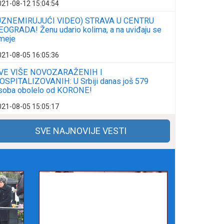
021-08-12 15:04:54
UZNEMIRUJUĆI VIDEO) STRAVA U CENTRU
EOGRADA! Ženu udario kolima, a na uviđaju se
meje
021-08-05 16:05:36
VE VIŠE NOVOZARAŽENIH I
OSPITALIZOVANIH: U Srbiji danas još 579
soba obolelo od KORONE!
021-08-05 15:05:17
SVE NAJNOVIJE VESTI