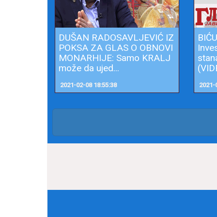
DUŠAN RADOSAVLJEVIĆ IZ
BIĆ
POKSA ZA GLAS O OBNOVI
Inve
MONARHIJE: Samo KRALJ
stan
može da ujed...
(VIDE
2021-02-08 18:55:38
2021-0