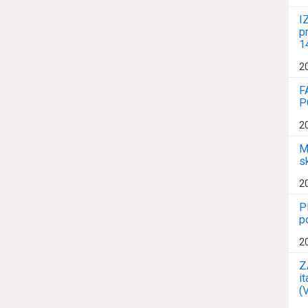
I
p
1
2
F
P
2
M
s
2
P
p
2
Z
i
(