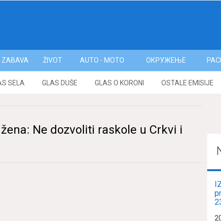
ZABAVA
ŽIVOT
AUTO - MOTO
ОКРУЖЕЊЕ
РАС
AS SELA
GLAS DUŠE
GLAS O KORONI
OSTALE EMISIJE
ena: Ne dozvoliti raskole u Crkvi i
I
p
2
2