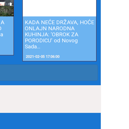
 A
KADA NEĆE DRŽAVA, HOĆE
O
ONLAJN NARODNA
na
KUHINJA: ‘OBROK ZA
PORODICU’ od Novog
Sada...
2021-02-05 17:06:00