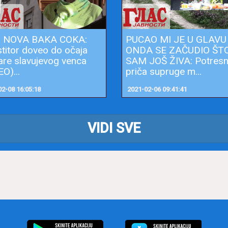
U NOVA BAKA COKA:
PUCAO MI JE U GLAVU
stitor doveo do očaja
ONDA SE ZAČUDIO ŠT
are slavujevog venca
SAM JOŠ ŽIVA: Potres
O)...
priča supruge m...
2-08 16:05:18
2021-02-06 09:41:41
VIDI SVE