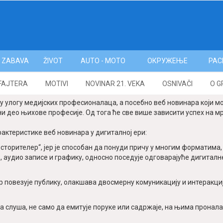
ZABAVA
ŽIVOT
AUTO - MOTO
ОКРУЖЕЊЕ
РАС
FAJTERA
MOTIVI
NOVINAR 21. VEKA
OSNIVAČI
O G
у улогу медијских професионалаца, а посебно веб новинара који 
ни део њихове професије. Од тога ће све више зависити успех на м
рактеристике веб новинара у дигиталној ери:
торителер“, јер је способан да понуди причу у многим форматима, 
 аудио записе и графику, односно поседује одговарајуће дигиталне
р повезује публику, олакшава двосмерну комуникацију и интеракцију
слуша, не само да емитује поруке или садржаје, на њима проналаз