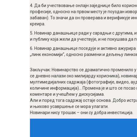
4. Да би учествовање онлајн заједнице било корисн
професије, односно на првом месту је поуздан извор
забаван). То значи да он проверава и верификује ин
креира.
5. Новинар данашњице ради у сарадњи с другима, и 
и публику која жели да учествује, и не покушава да 
6. Новинар данашњице поседује и активно ажурира с
„линк економији“, односно размени и дељењу линко
Закључак: Новинарство се драматично променило у 
се дневно налази око милијарду корисника), нови
мултимедијалних садржаја (фотографије, видео, ауди
количине информација)... Промена је и што се по
коментаре и учешћем у дискусијама.
Али и поред тога садржај остаје основа. Добро истр
и њихово усавршење се мора улагати.
Новинари нису трошак – они су добра инвестиција.