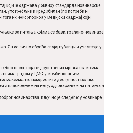
ај који је одржава у оквиру стандарда новинарске
стан, употребљив и кредибилан (по потреби и
 тога их инкорпорира у медијски садржај који
ручњакe за питања којима се бави, грађане-новинаре
. Он се лично обраћа својој публици и учествује у
осебно после појаве друштвених мрежа (на којима
 знањима: радом у ЦМС-у, комбиновањем
о како максимално искористити доступност велике
ем и пласирењем на нету, одговарањем на питања и
доброг новинарства. Кључно је следеће: у новинаре