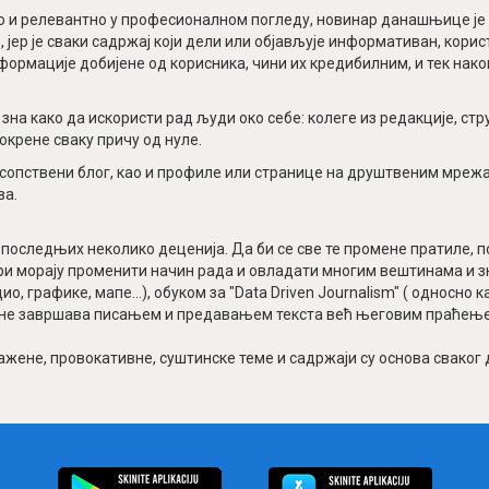
о и релевантно у професионалном погледу, новинар данашњице је т
, јер је сваки садржај који дели или објављује информативан, кори
формације добијене од корисника, чини их кредибилним, и тек након
зна како да искористи рад људи око себе: колегe из редакције, ст
покрене сваку причу од нуле.
опствени блог, као и профиле или странице на друштвеним мрежама
ва.
последњих неколико деценија. Да би се све те промене пратиле, п
нари морају променити начин рада и овладати многим вештинама и
о, графике, мапе...), обуком за "Data Driven Journalism" ( oдносн
сао не завршава писањем и предавањем текста већ његовим праћењ
ажене, провокативне, суштинске теме и садржаји су основа сваког 