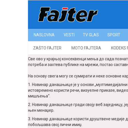
NASLOVNA
VESTI
ТV GLAS
SPORT
НОВИНАР 21.ВЕКА
ZAŠTO FAJTER
MOTO FAJTERA
KODEKS 
Све ово у крајњој консеквенци мења до сада познат
потреба и захтева публике на мрежи, постао састав
На основу свега могу се сумирати и неке основне ка
1. Новинар данашњице је у основи „мултимедијални с
истовремено користи речи, визуелне приказе, видео,
мишљења“.
2. Новинар данашњице гради своју веб заједницу, је
њен менаџер.
3. Новинар данашњице користи друштвене медије да 
побољшава свој лични имиџ.