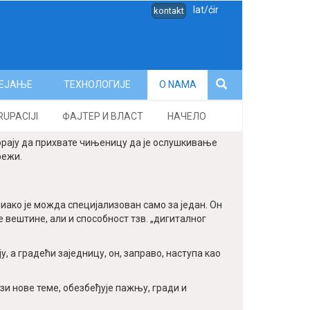
lat/ćir
kontakt
ЕЈАЊЕ
ТЕХНОЛОГИЈЕ
O NAMA
RUPACIJI
ФАЈТЕР И ВЛАСТ
НАЧЕЛО
морају да прихвате чињеницу да је ослушкивање
режи.
иако је можда специјализован само за један. Он
 вештине, али и способност тзв. „дигиталног
, а градећи заједницу, он, заправо, наступа као
и нове теме, обезбеђује пажњу, гради и