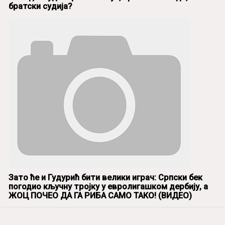
братски судија?
Зато ће и Гудурић бити велики играч: Српски бек
погодио кључну тројку у евролигашком дербију, а
ЖОЦ ПОЧЕО ДА ГА РИБА САМО ТАКО! (ВИДЕО)