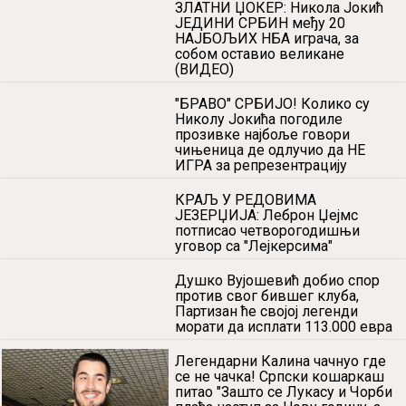
ЗЛАТНИ ЏОКЕР: Никола Јокић
ЈЕДИНИ СРБИН међу 20
НАЈБОЉИХ НБА играча, за
собом оставио великане
(ВИДЕО)
"БРАВО" СРБИЈО! Колико су
Николу Јокића погодиле
прозивке најбоље говори
чињеница де одлучио да НЕ
ИГРА за репрезентрацију
КРАЉ У РЕДОВИМА
ЈЕЗЕРЏИЈА: Леброн Џејмс
потписао четворогодишњи
уговор са "Лејкерсима"
Душко Вујошевић добио спор
против свог бившег клуба,
Партизан ће својој легенди