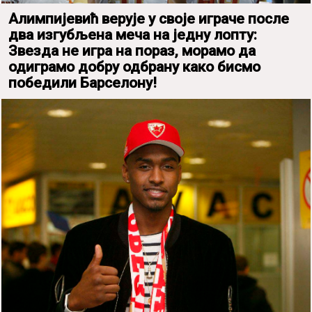
Алимпијевић верује у своје играче после
два изгубљена меча на једну лопту:
Звезда не игра на пораз, морамо да
одиграмо добру одбрану како бисмо
победили Барселону!