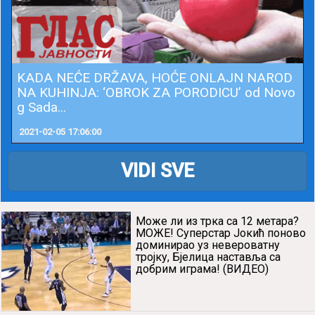
KADA NEĆE DRŽAVA, HOĆE ONLAJN NAROD
NA KUHINJA: ‘OBROK ZA PORODICU’ od Novo
g Sada...
2021-02-05 17:06:00
VIDI SVE
Може ли из трка са 12 метара?
МОЖЕ! Суперстар Јокић поново
доминирао уз невероватну