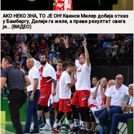
АКО НЕКО ЗНА, ТО ЈЕ ОН! Квинси Милер добија отказ
у Бамбергу, Делије га желе, а прави резултат свега
је... (ВИДЕО)