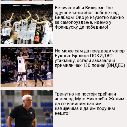
који могу да увеличају оно што
Србин - Словенац има у себи!
(ВИДЕО)
Величковић и Вилијамс Гос
одушевљени због победе над
Билбаом: Ово је изузетно важно
за самопоуздање, идемо у
Француску да победимо!
Не може сам да предводи чопор
Вукова: Бјелица ПОКИДАО
утакмицу, остали заказали и
примили чак 130 поена! (ВИДЕО)
Тренутно не постоји срећнији
човек од Муте Николића: Желим