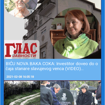
O OBNOVI MONARHIJE: Samo KRALJ može d
a ujed...
2021-02-08 18:55:38
BIĆU NOVA BAKA COKA: Investitor doveo do o
čaja stanare slavujevog venca (VIDEO)...
2021-02-08 16:05:18