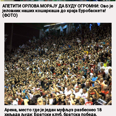
АПЕТИТИ ОРЛОВА МОРАЈУ ДА БУДУ ОГРОМНИ: Ово је
јеловник наших кошаркаша до краја Еуробаскета!
(ФОТО)
Арена, место где је један муфљуз разбеснео 18
хиљада људи: Братски клуб, братска победа,