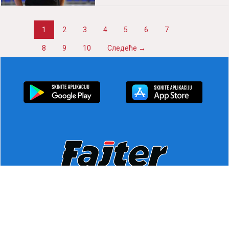
да се извиним нашим
навијачима и да им поручим
нешто!
1
2
3
4
5
6
7
8
9
10
Следеће →