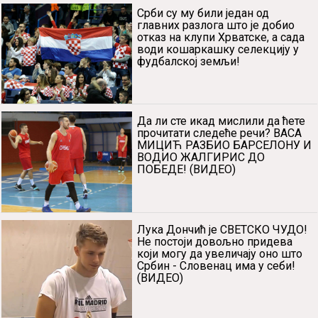
тројку, Бјелица наставља са
добрим играма! (ВИДЕО)
Срби су му били један од
главних разлога што је добио
отказ на клупи Хрватске, а сада
води кошаркашку селекцију у
фудбалској земљи!
Да ли сте икад мислили да ћете
прочитати следеће речи? ВАСА
МИЦИЋ РАЗБИО БАРСЕЛОНУ И
ВОДИО ЖАЛГИРИС ДО
ПОБЕДЕ! (ВИДЕО)
Лука Дончић је СВЕТСКО ЧУДО!
Не постоји довољно придева