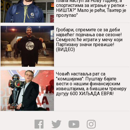
морати да исплати 113.000 евра
Легендарни Калина чачнуо где
се не чачка! Српски кошаркаш
питао "Зашто се Лукасу и Чорби
плаћа наступ за Нову годину, а
спортистима за играње у репки -
НИШТА?" Мало је рећи, Твитер је
пролупао"
Гробари, спремите се за деби
највећег појачања ове сезоне!
Семјуелс ће играти у мечу који
Партизану значи превише!
(ВИДЕО)
Човић наставља рат са
"комшијама": Пуштају бајате
вести о нашим финансијским
извештајима, а бившем тренеру
дугују 600 ХИЉАДА ЕВРА!