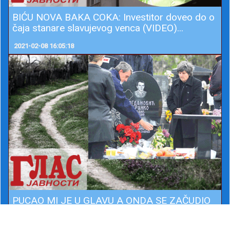
BIĆU NOVA BAKA COKA: Investitor doveo do o
čaja stanare slavujevog venca (VIDEO)...
2021-02-08 16:05:18
PUCAO MI JE U GLAVU A ONDA SE ZAČUDIO
ŠTO SAM JOŠ ŽIVA: Potresna priča supruge
m...