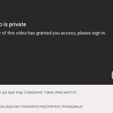
 да иде код Северине, тамо има места",
 још једном показала недолично понашање,