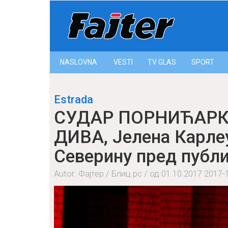
NASLOVNA
VESTI
ТV GLAS
SPORT
Estrada
СУДАР ПОРНИЋАРКИ
ДИВА, Јелена Карле
Северину пред публ
Autor: Фајтер / Блиц.рс / од 01.10.2017
2017-1