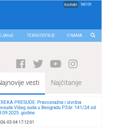
lat/ćir
kontakt
ЕЈАЊЕ
ТЕХНОЛОГИЈЕ
O NAMA
Najnovije vesti
Najčitanije
ZREKA PRESUDE: Pravosnažna i izvršna
resuda Višeg suda u Beogradu P3.br. 141/24 od
3.09.2025. godine
026-03-04 17:12:01