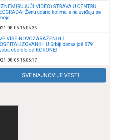
UZNEMIRUJUĆI VIDEO) STRAVA U CENTRU
EOGRADA! Ženu udario kolima, a na uviđaju se
meje
021-08-05 16:05:36
VE VIŠE NOVOZARAŽENIH I
OSPITALIZOVANIH: U Srbiji danas još 579
soba obolelo od KORONE!
021-08-05 15:05:17
SVE NAJNOVIJE VESTI