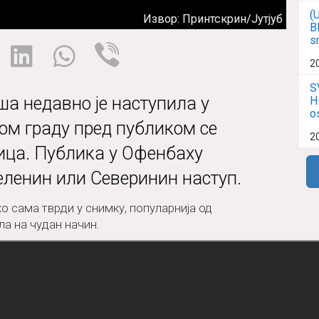
(
Извор: Принтскрин/Јутјуб
B
s
2
S
а недавно је наступила у
H
o
том граду пред публиком се
2
ица. Публика у Офенбаху
еленин или Северинин наступ.
ко сама тврди у снимку, популарнија од
ла на чудан начин.