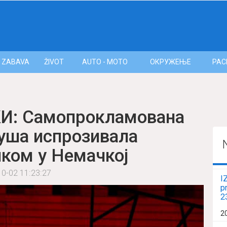
ZABAVA
ŽIVOT
AUTO - MOTO
ОКРУЖЕЊЕ
РАС
: Самопрокламована
уша испрозивала
иком у Немачкој
0-02 11:23:27
I
p
2
2