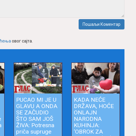
Пошаљи Коментар
шћења
овог сајта.
PUCAO MI JE U
KADA NEĆE
GLAVU A ONDA
DRŽAVA, HOĆE
SE ZAČUDIO
ONLAJN
e
ŠTO SAM JOŠ
NARODNA
a
ŽIVA: Potresna
KUHINJA:
priča supruge
‘OBROK ZA