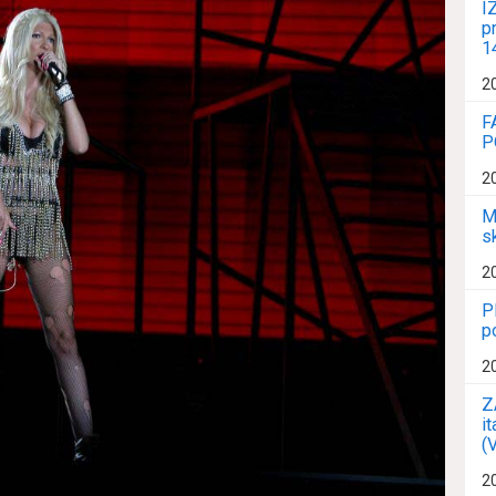
I
p
1
2
F
P
2
M
s
2
P
p
2
Z
i
(
2