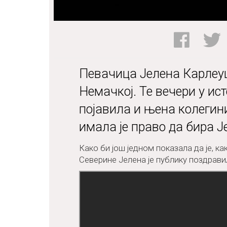
Певачица Јелена Карлеуш
Немачкој. Те вечери у ис
појавила и њена колегин
имала је право да бира Ј
Како би још једном показала да је, ка
Северине Јелена је публику поздрави