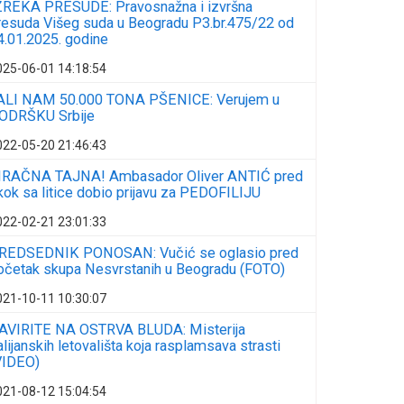
ZREKA PRESUDE: Pravosnažna i izvršna
resuda Višeg suda u Beogradu P3.br.475/22 od
4.01.2025. godine
025-06-01 14:18:54
ALI NAM 50.000 TONA PŠENICE: Verujem u
ODRŠKU Srbije
022-05-20 21:46:43
RAČNA TAJNA! Ambasador Oliver ANTIĆ pred
kok sa litice dobio prijavu za PEDOFILIJU
022-02-21 23:01:33
REDSEDNIK PONOSAN: Vučić se oglasio pred
očetak skupa Nesvrstanih u Beogradu (FOTO)
021-10-11 10:30:07
AVIRITE NA OSTRVA BLUDA: Misterija
talijanskih letovališta koja rasplamsava strasti
VIDEO)
021-08-12 15:04:54