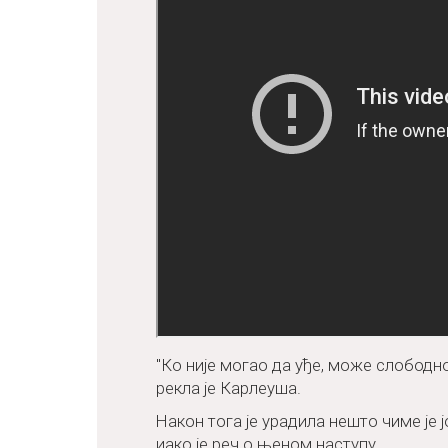
"Ко није могао да уђе, може слободно
рекла је Карлеуша.
Након тога је урадила нешто чиме је
иако је реч о њеном наступу.