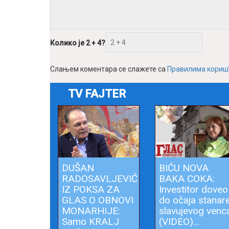
Колико је 2 + 4?
Слањем коментара се слажете са
Правилима кори
TV FAJTER
DUŠAN
BIĆU NOVA
RADOSAVLJEVIĆ
BAKA COKA:
IZ POKSA ZA
Investitor doveo
GLAS O OBNOVI
do očaja stanar
MONARHIJE:
slavujevog venc
Samo KRALJ
(VIDEO)...