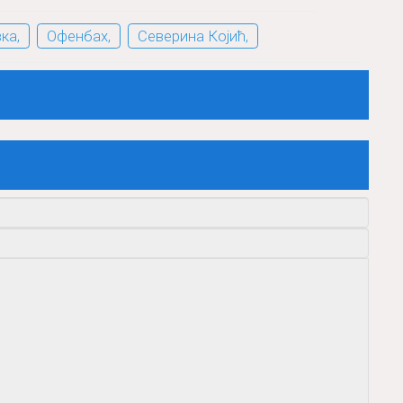
ка,
Офенбах,
Северина Којић,