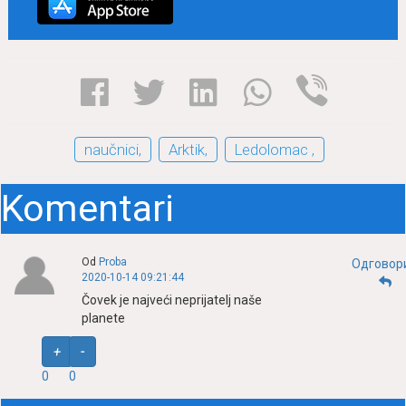
naučnici,
Arktik,
Ledolomac ,
Komentari
Od
Proba
Одговор
2020-10-14 09:21:44
Čovek je najveći neprijatelj naše
planete
+
-
0
0