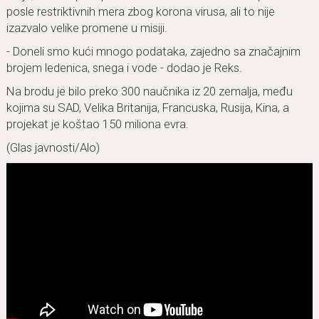
posle restriktivnih mera zbog korona virusa, ali to nije
izazvalo velike promene u misiji.
- Doneli smo kući mnogo podataka, zajedno sa značajnim
brojem ledenica, snega i vode - dodao je Reks.
Na brodu je bilo preko 300 naučnika iz 20 zemalja, među
kojima su SAD, Velika Britanija, Francuska, Rusija, Kina, a
projekat je koštao 150 miliona evra.
(Glas javnosti/Alo)