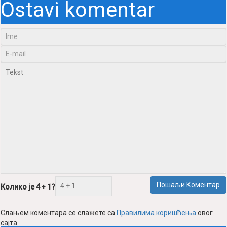
Ostavi komentar
Пошаљи Коментар
Колико је 4 + 1?
Слањем коментара се слажете са
Правилима коришћења
овог
сајта.