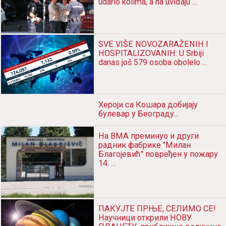
udario kolima, a na uviđaju ...
SVE VIŠE NOVOZARAŽENIH I
HOSPITALIZOVANIH: U Srbiji
danas još 579 osoba obolelo ...
Хероји са Кошара добијају
булевар у Београду...
На ВМА преминуо и други
радник фабрике "Милан
Благојевић" повређен у пожару
14. ...
ПАКУЈТЕ ПРЊЕ, СЕЛИМО СЕ!
Научници открили НОВУ