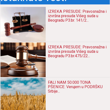
IZREKA PRESUDE: Pravosnažna i
izvršna presuda Višeg suda u
Beogradu P3.br. 141/2...
IZREKA PRESUDE: Pravosnažna i
izvršna presuda Višeg suda u
Beogradu P3.br.475/22...
FALI NAM 50.000 TONA
PŠENICE: Verujem u PODRŠKU
Srbije...