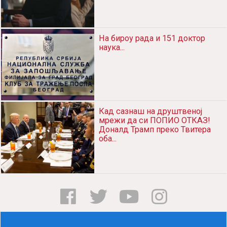
На бироу рада и 151 доктор
наука...
Кад сазнаш на друштвеној
мрежи да си ПОПИО ОТКАЗ!
Доналд Трамп преко Твитера
оба...