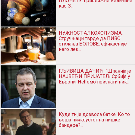
ПЛАНЕТУ, приближне величине
као З...
НУЖНОСТ АЛКОХОЛИЗМА:
Стручњаци тврде да ПИВО
отклања БОЛОВЕ, ефикасније
него лек...
ГЉИВИЦА ДАЧИЋ: "Шпанија је
НАЈВЕЋИ ПРИЈАТЕЉ Србије у
Европи; Нећемо признати ник...
Куде ти је дозвола батке: Ко то
веша пичкоустог на нишке
бандере?...