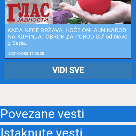
KADA NEĆE DRŽAVA, HOĆE ONLAJN NAROD
NA KUHINJA: ‘OBROK ZA PORODICU’ od Novo
g Sada...
2021-02-05 17:06:00
VIDI SVE
Povezane vesti
Istaknute vesti