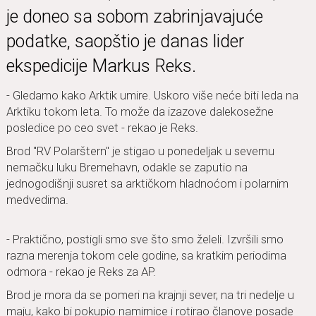
je doneo sa sobom zabrinjavajuće
podatke, saopštio je danas lider
ekspedicije Markus Reks.
- Gledamo kako Arktik umire. Uskoro više neće biti leda na
Arktiku tokom leta. To može da izazove dalekosežne
posledice po ceo svet - rekao je Reks.
Brod "RV Polarštern" je stigao u ponedeljak u severnu
nemačku luku Bremehavn, odakle se zaputio na
jednogodišnji susret sa arktičkom hladnoćom i polarnim
medvedima.
- Praktično, postigli smo sve što smo želeli. Izvršili smo
razna merenja tokom cele godine, sa kratkim periodima
odmora - rekao je Reks za AP.
Brod je mora da se pomeri na krajnji sever, na tri nedelje u
maju, kako bi pokupio namirnice i rotirao članove posade