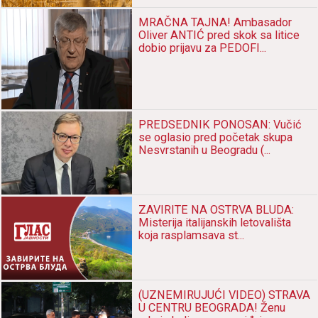
MRAČNA TAJNA! Ambasador
Oliver ANTIĆ pred skok sa litice
dobio prijavu za PEDOFI...
PREDSEDNIK PONOSAN: Vučić
se oglasio pred početak skupa
Nesvrstanih u Beogradu (...
ZAVIRITE NA OSTRVA BLUDA:
Misterija italijanskih letovališta
koja rasplamsava st...
(UZNEMIRUJUĆI VIDEO) STRAVA
U CENTRU BEOGRADA! Ženu