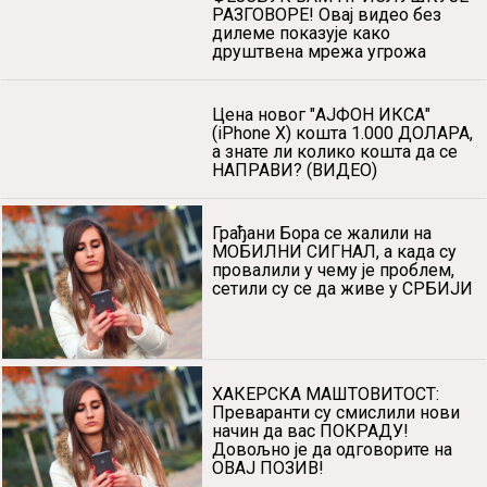
РАЗГОВОРЕ! Овај видео без
дилеме показује како
друштвена мрежа угрожа
Цена новог "АЈФОН ИКСА"
(iPhone X) кошта 1.000 ДОЛАРА,
а знате ли колико кошта да се
НАПРАВИ? (ВИДЕО)
Грађани Бора се жалили на
МОБИЛНИ СИГНАЛ, а када су
провалили у чему је проблем,
сетили су се да живе у СРБИЈИ
ХАКЕРСКА МАШТОВИТОСТ:
Преваранти су смислили нови
начин да вас ПОКРАДУ!
Довољно је да одговорите на
ОВАЈ ПОЗИВ!