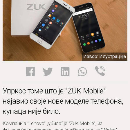
Извор: Илустрација
Упркос томе што је "ZUK Mobile"
најавио своје нове моделе телефона,
купаца није било.
Компанија "Lenovo" „убила“ је "ZUK Mobile", из