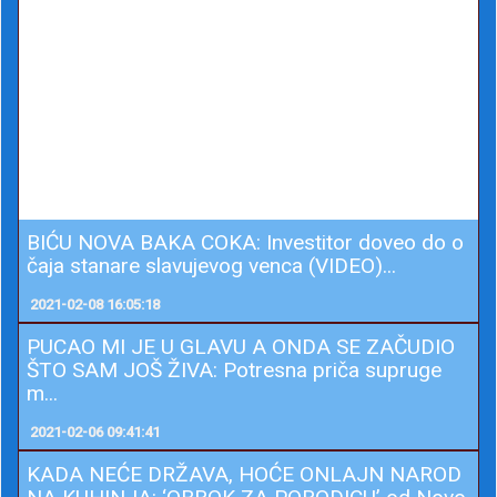
BIĆU NOVA BAKA COKA: Investitor doveo do o
čaja stanare slavujevog venca (VIDEO)...
2021-02-08 16:05:18
PUCAO MI JE U GLAVU A ONDA SE ZAČUDIO
ŠTO SAM JOŠ ŽIVA: Potresna priča supruge
m...
2021-02-06 09:41:41
KADA NEĆE DRŽAVA, HOĆE ONLAJN NAROD