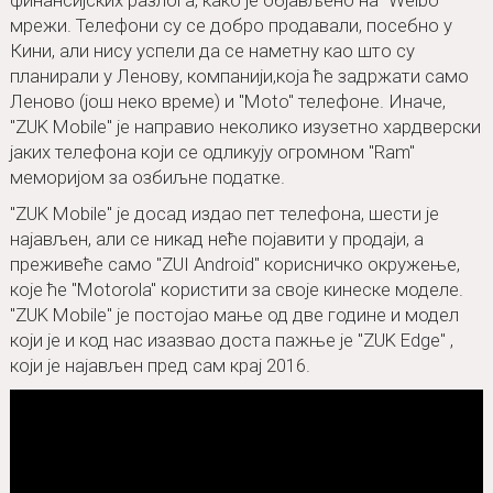
финансијских разлога, како је објављено на "Weibo"
мрежи. Телефони су се добро продавали, посебно у
Кини, али нису успели да се наметну као што су
планирали у Ленову, компанији,која ће задржати само
Леново (још неко време) и "Moto" телефоне. Иначе,
"ZUK Mobile" је направио неколико изузетно хардверски
јаких телефона кojи се одликују огромном "Ram"
меморијом за озбиљне податке.
"ZUK Mobile" је досад издао пет телефона, шести је
најављен, али се никад неће појавити у продаји, а
преживеће само "ZUI Android" корисничко окружење,
које ће "Motorola" користити за своје кинеске моделе.
"ZUK Mobile" је постојао мање од две године и модел
који је и код нас изазвао доста пажње је "ZUK Edge" ,
који је најављен пред сам крај 2016.