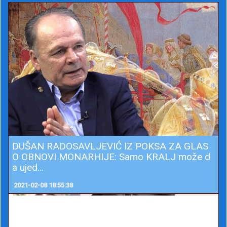
DUŠAN RADOSAVLJEVIĆ IZ POKSA ZA GLAS
O OBNOVI MONARHIJE: Samo KRALJ može d
a ujed...
2021-02-08 18:55:38