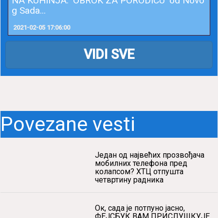
NA KUHINJA: ‘OBROK ZA PORODICU’ od Novo
g Sada...
2021-02-05 17:06:00
VIDI SVE
Povezane vesti
Један од највећих прозвођача
мобилних телефона пред
колапсом? ХТЦ отпушта
четвртину радника
Ок, сада је потпуно јасно,
ФЕЈСБУК ВАМ ПРИСЛУШКУЈЕ