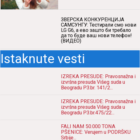
ЗВЕРСКА КОНКУРЕНЦИЈА
САМСУНГУ: Тестирали смо нови
LG G6, а ево зашто би требало
да то буде ваш нови телефон!
(ВИДЕО)
Istaknute vesti
IZREKA PRESUDE: Pravosnažna i
izvršna presuda Višeg suda u
Beogradu P3.br. 141/2...
IZREKA PRESUDE: Pravosnažna i
izvršna presuda Višeg suda u
Beogradu P3.br.475/22...
FALI NAM 50.000 TONA
PŠENICE: Verujem u PODRŠKU
Srbije...