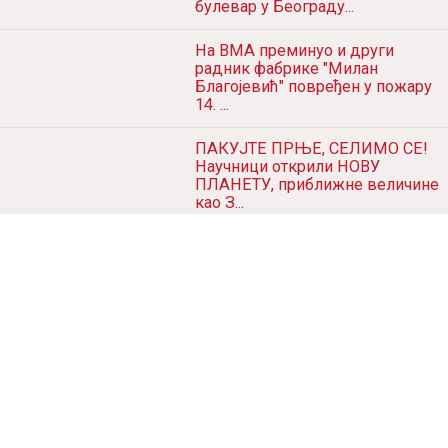
danas još 579 osoba obolelo ...
Хероји са Кошара добијају
булевар у Београду...
На ВМА преминуо и други
радник фабрике "Милан
Благојевић" повређен у пожару
14. ...
ПАКУЈТЕ ПРЊЕ, СЕЛИМО СЕ!
Научници открили НОВУ
ПЛАНЕТУ, приближне величине
као З...
НУЖНОСТ АЛКОХОЛИЗМА:
Стручњаци тврде да ПИВО
отклања БОЛОВЕ, ефикасније
него лек...
ГЉИВИЦА ДАЧИЋ: "Шпанија је
НАЈВЕЋИ ПРИЈАТЕЉ Србије у
Европи; Нећемо признати ник...