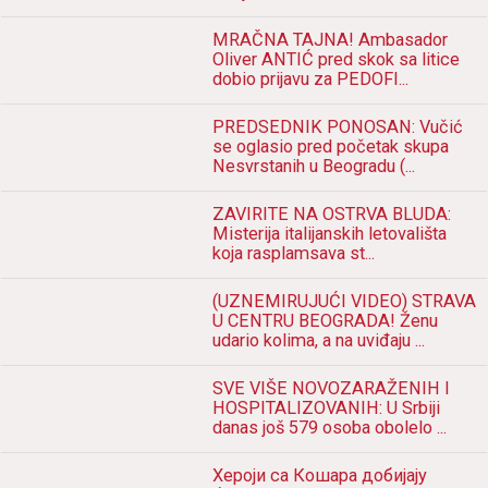
MRAČNA TAJNA! Ambasador
Oliver ANTIĆ pred skok sa litice
dobio prijavu za PEDOFI...
PREDSEDNIK PONOSAN: Vučić
se oglasio pred početak skupa
Nesvrstanih u Beogradu (...
ZAVIRITE NA OSTRVA BLUDA:
Misterija italijanskih letovališta
koja rasplamsava st...
(UZNEMIRUJUĆI VIDEO) STRAVA
U CENTRU BEOGRADA! Ženu
udario kolima, a na uviđaju ...
SVE VIŠE NOVOZARAŽENIH I
HOSPITALIZOVANIH: U Srbiji