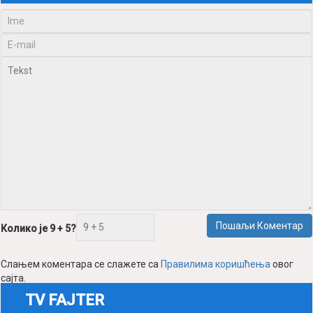
Пошаљи Коментар
Колико је 9 + 5?
Слањем коментара се слажете са
Правилима коришћења
овог
сајта.
TV FAJTER