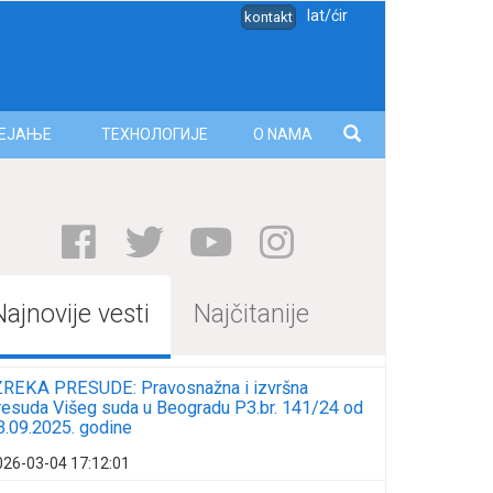
lat/ćir
kontakt
ЕЈАЊЕ
ТЕХНОЛОГИЈЕ
O NAMA
Najnovije vesti
Najčitanije
ZREKA PRESUDE: Pravosnažna i izvršna
resuda Višeg suda u Beogradu P3.br. 141/24 od
3.09.2025. godine
026-03-04 17:12:01