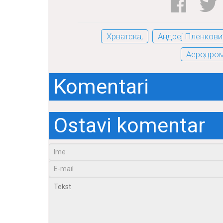
Хрватска,
Андреј Пленкови
Аеродром
Komentari
Ostavi komentar