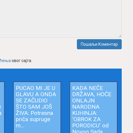
Пошаљи Коментар
шћења
овог сајта.
PUCAO MI JE U
KADA NEĆE
GLAVU A ONDA
DRŽAVA, HOĆE
SE ZAČUDIO
ONLAJN
ŠTO SAM JOŠ
NARODNA
ŽIVA: Potresna
KUHINJA:
priča supruge
‘OBROK ZA
m...
PORODICU’ od
Novog Sada...