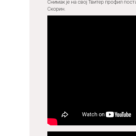
Снимак је на свој Твитер профил пос
Скорин.