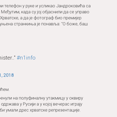
ни телефон у руке и усликао Јандроковића са
Међутим, када су јој објаснили да се управо
рватске, а да је фотограф био премијер
збуњена странкиња је понавља: "О боже, баш
ister.."
#n1info
1, 2018
ићем.
ренули на полуфиналну утакмицу у оквиру
одржава у Русији а у којој вечерас играју
еби умали дрес хрватске репрезентације.