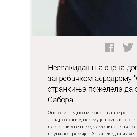
Несвакидашња сцена дог
загребачком аеродрому "
странкиња пожелела да с
Сабора.
Она очигледно није знала да је реч 
Јандроковићу, већ му је пришла јер ј
да се слика с њим, замолила је његово
други до премијер Хрватске, да их усл