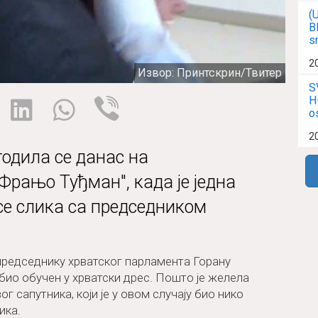
(
B
s
2
Извор: Принтскрин/Твитер
S
H
o
2
одила се данас на
Фрањо Туђман", када је једна
е слика са председником
о председнику хрватског парламента Горану
е био обучен у хрватски дрес. Пошто је желела
г сапутника, који је у овом случају био нико
ика.