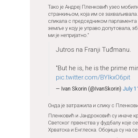
Тако је Андреј Пленковић узео мобил
странкињом, која им се захваљивала. 
сликала с председником парламента Х
земље у коју је управо допутовала, 
ми је непријатно."
Jutros na Franji Tuđmanu.
"But he is, he is the prime min
pic.twitter.com/BYlkxO6pit
— Ivan Skorin (@IvanSkorin)
July 1
Онда је затражила и слику с Пленков
Пленковић и Јандроковић су иначе к
Светског првенства у фудбалу које се 
Хрватска и Енглеска. Обојица су на с