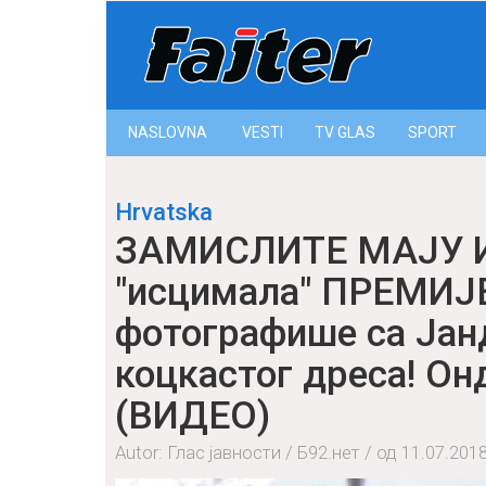
NASLOVNA
VESTI
ТV GLAS
SPORT
Hrvatska
ЗАМИСЛИТЕ МАЈУ И
"исцимала" ПРЕМИЈЕ
фотографише са Јан
коцкастог дреса! Онд
(ВИДЕО)
Autor: Глас јавности / Б92.нет / од 11.07.201