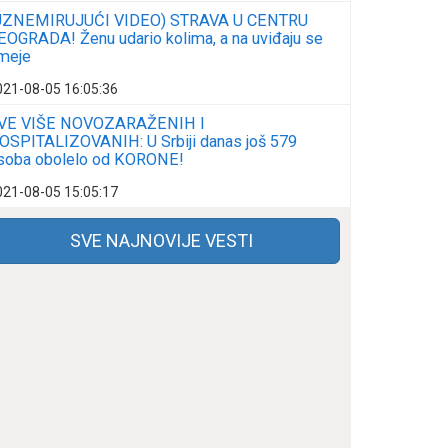
UZNEMIRUJUĆI VIDEO) STRAVA U CENTRU
EOGRADA! Ženu udario kolima, a na uviđaju se
meje
021-08-05 16:05:36
VE VIŠE NOVOZARAŽENIH I
OSPITALIZOVANIH: U Srbiji danas još 579
soba obolelo od KORONE!
021-08-05 15:05:17
SVE NAJNOVIJE VESTI