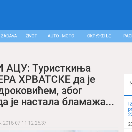
ZABAVA
ŽIVOT
AUTO - MOTO
ОКРУЖЕЊЕ
РАС
 АЦУ: Туристкиња
РА ХРВАТСКЕ да је
дроковићем, због
а је настала бламажа...
I
p
2
8.
2018-07-11 12:25:37
2