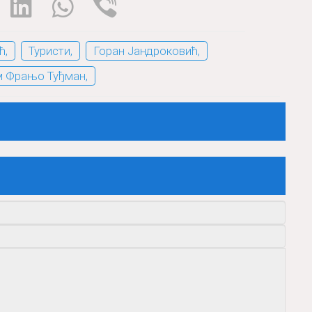
ћ,
Туристи,
Горан Јандроковић,
 Фрањо Туђман,