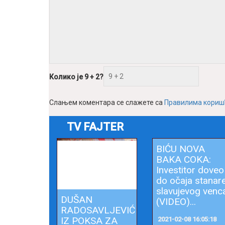
Колико је 9 + 2?
Слањем коментара се слажете са
Правилима кори
TV FAJTER
DUŠAN
BIĆU NOVA
RADOSAVLJEVIĆ
BAKA COKA:
IZ POKSA ZA
Investitor doveo