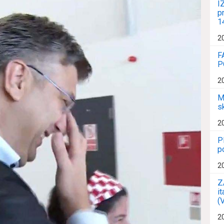
I
p
1
2
F
P
2
M
s
2
P
p
2
Z
i
(
2