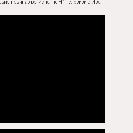
тавио новинар регионалне Н1 телевизије Иван