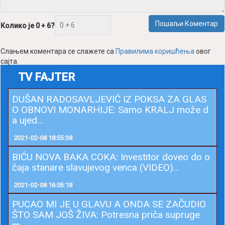
Пошаљи Коментар
Колико је 0 + 6?
Слањем коментара се слажете са
Правилима коришћења
овог
сајта.
TV FAJTER
DUŠAN RADOSAVLJEVIĆ IZ POKSA ZA GLAS
O OBNOVI MONARHIJE: Samo KRALJ može d
a ujed...
2021-02-08 18:55:38
BIĆU NOVA BAKA COKA: Investitor doveo do o
čaja stanare slavujevog venca (VIDEO)...
2021-02-08 16:05:18
PUCAO MI JE U GLAVU A ONDA SE ZAČUDIO
ŠTO SAM JOŠ ŽIVA: Potresna priča supruge