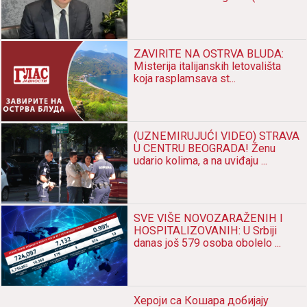
ZAVIRITE NA OSTRVA BLUDA:
Misterija italijanskih letovališta
koja rasplamsava st...
(UZNEMIRUJUĆI VIDEO) STRAVA
U CENTRU BEOGRADA! Ženu
udario kolima, a na uviđaju ...
SVE VIŠE NOVOZARAŽENIH I
HOSPITALIZOVANIH: U Srbiji
danas još 579 osoba obolelo ...
Хероји са Кошара добијају