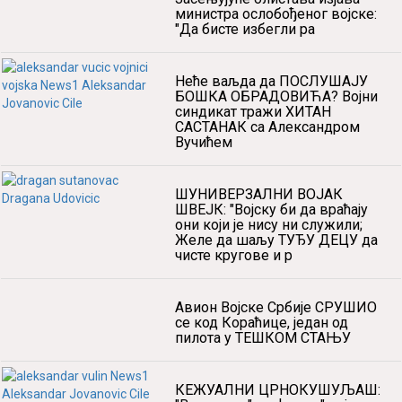
министра ослобођеног војске:
"Да бисте избегли ра
Неће ваљда да ПОСЛУШАЈУ
БОШКА ОБРАДОВИЋА? Војни
синдикат тражи ХИТАН
САСТАНАК са Александром
Вучићем
ШУНИВЕРЗАЛНИ ВОЈАК
ШВЕЈК: "Војску би да враћају
они који је нису ни служили;
Желе да шаљу ТУЂУ ДЕЦУ да
чисте кругове и р
Авион Војске Србије СРУШИО
се код Кораћице, један од
пилота у ТЕШКОМ СТАЊУ
КЕЖУАЛНИ ЦРНОКУШУЉАШ: