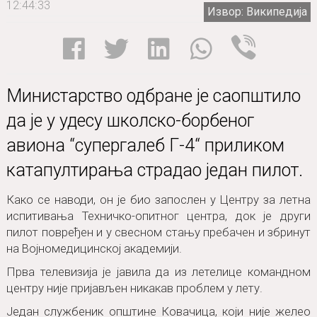
12:44:33
Извор: Википедија
Министарство одбране је саопштило
да је у удесу школско-борбеног
авиона “супергалеб Г-4“ приликом
катапултирања страдао један пилот.
Како се наводи, он је био запослен у Центру за летна
испитивања Техничко-опитног центра, док је други
пилот повређен и у свесном стању пребачен и збринут
на Војномедицинској академији.
Прва телевизија је јавила да из летелице командном
центру није пријављен никакав проблем у лету.
Један службеник општине Ковачица, који није желео