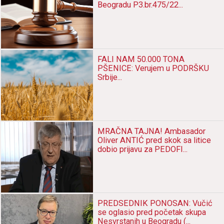
Beogradu P3.br.475/22...
FALI NAM 50.000 TONA
PŠENICE: Verujem u PODRŠKU
Srbije...
MRAČNA TAJNA! Ambasador
Oliver ANTIĆ pred skok sa litice
dobio prijavu za PEDOFI...
PREDSEDNIK PONOSAN: Vučić
se oglasio pred početak skupa
Nesvrstanih u Beogradu (...