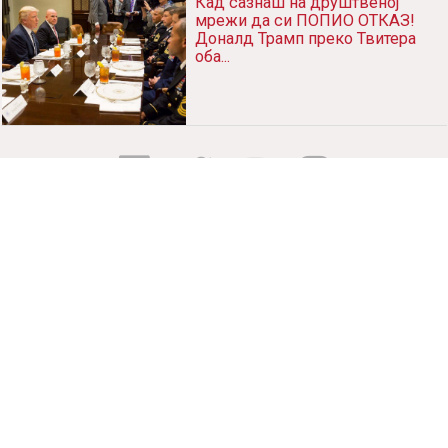
Кад сазнаш на друштвеној
мрежи да си ПОПИО ОТКАЗ!
Доналд Трамп преко Твитера
оба...