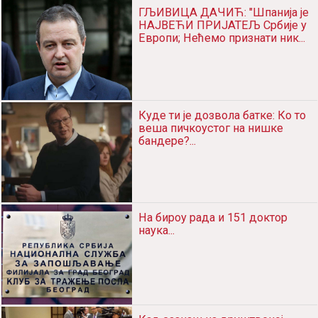
ГЉИВИЦА ДАЧИЋ: "Шпанија је
НАЈВЕЋИ ПРИЈАТЕЉ Србије у
Европи; Нећемо признати ник...
Куде ти је дозвола батке: Ко то
веша пичкоустог на нишке
бандере?...
На бироу рада и 151 доктор
наука...