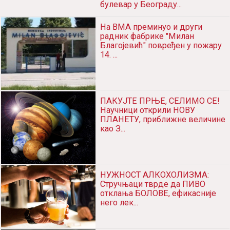
булевар у Београду...
На ВМА преминуо и други
радник фабрике "Милан
Благојевић" повређен у пожару
14. ...
ПАКУЈТЕ ПРЊЕ, СЕЛИМО СЕ!
Научници открили НОВУ
ПЛАНЕТУ, приближне величине
као З...
НУЖНОСТ АЛКОХОЛИЗМА:
Стручњаци тврде да ПИВО
отклања БОЛОВЕ, ефикасније
него лек...