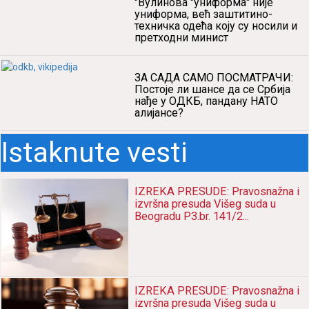
"Вулинова "униформа" није
униформа, већ заштитино-
техничка одећа коју су носили и
претходни минист
ЗА САДА САМО ПОСМАТРАЧИ:
Постоје ли шансе да се Србија
нађе у ОДКБ, пандану НАТО
алијансе?
Istaknute vesti
IZREKA PRESUDE: Pravosnažna i
izvršna presuda Višeg suda u
Beogradu P3.br. 141/2...
IZREKA PRESUDE: Pravosnažna i
izvršna presuda Višeg suda u