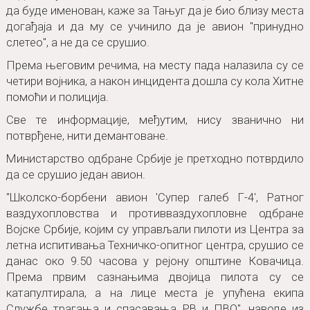
да буде именован, каже за Тањуг да је био близу места
догађаја и да му се учинило да је авион "принудно
слетео", а не да се срушио.
Према његовим речима, на месту пада налазила су се
четири војника, а након инцидента дошла су кола Хитне
помоћи и полиција.
Све те информације, међутим, нису званично ни
потврђене, нити демантоване.
Министарство одбране Србије је претходно потврдило
да се срушио један авион.
"Школско-борбени авион 'Супер галеб Г-4', Ратног
ваздухопловства и противваздухопловне одбране
Војске Србије, којим су управљали пилоти из Центра за
летна испитивања Техничко-опитног центра, срушио се
данас око 9.50 часова у рејону општине Ковачица.
Према првим сазнањима двојица пилота су се
катапултирала, а на лице места је упућена екипа
Службе трагања и спасавања РВ и ПВО", наводе из