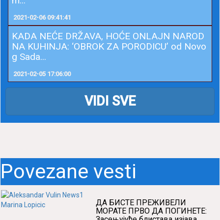
m...
2021-02-06 09:41:41
KADA NEĆE DRŽAVA, HOĆE ONLAJN NAROD
NA KUHINJA: ‘OBROK ZA PORODICU’ od Novo
g Sada...
2021-02-05 17:06:00
VIDI SVE
Povezane vesti
ДА БИСТЕ ПРЕЖИВЕЛИ
МОРАТЕ ПРВО ДА ПОГИНЕТЕ:
Засењујуће блистава изјава