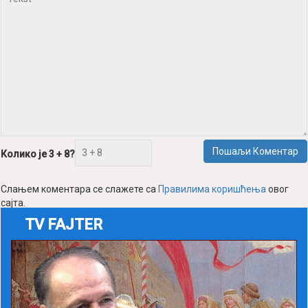
Пошаљи Коментар
Колико је 3 + 8?
Слањем коментара се слажете са
Правилима коришћења
овог
сајта.
TV FAJTER