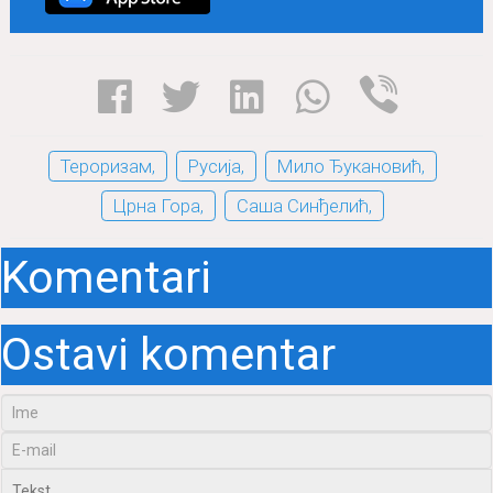
Тероризам,
Русија,
Мило Ђукановић,
Црна Гора,
Саша Синђелић,
Komentari
Ostavi komentar