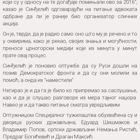
који су у односу на те догађаје помињали ово за 2016",
казао је Синђелић одговарајући на питање адвоката
одбране да ли је раније био организатор сличних
акција.
Он је, тврди, да је радио само оно што му је речено и то
у оквирима, како је рекао, својих знања и могућности,
преносе црногорски медији који из минута у минут
прате овај процес.
Синђелић је поновио оптужбе да су Руси дошли на
позив Демократског фронта и да су они молили за
помоћ, а онда их "наместили".
Негирао је и да га је било ко припремао за саслушање,
као и да је слушао разговоре из мера тајног наџора.
Навео је и да такво питање сматра увредљивим.
Оптужницом Специјалног тужилаштва обухваћена су и
двојица руских држављана, Едуард Шишмаков и
Владимир Попов, српски држављани Немања Ристић,
Предраг Богићевић и Драган Максић.