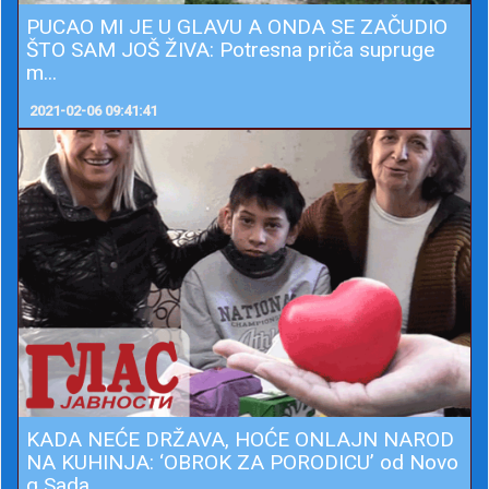
PUCAO MI JE U GLAVU A ONDA SE ZAČUDIO
ŠTO SAM JOŠ ŽIVA: Potresna priča supruge
m...
2021-02-06 09:41:41
KADA NEĆE DRŽAVA, HOĆE ONLAJN NAROD
NA KUHINJA: ‘OBROK ZA PORODICU’ od Novo
g Sada...