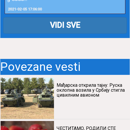
2021-02-05 17:06:00
VIDI SVE
Povezane vesti
Мађарска открила тајну: Руска
оклопна возила у Србију стигла
цивилним авионом
ЧЕСТИТАМО, РОДИЛИ СТЕ