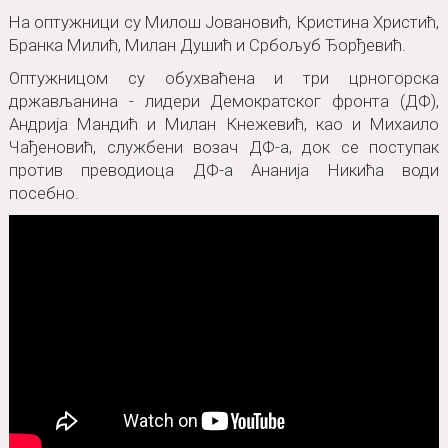
На оптужници су Милош Јовановић, Кристина Христић,
Бранка Милић, Милан Душић и Србољуб Ђорђевић.
Оптужницом су обухваћена и три црногорска
држављанина - лидери Демократског фронта (ДФ),
Андрија Мандић и Милан Кнежевић, као и Михаило
Чађеновић, службени возач ДФ-а, док се поступак
против преводиоца ДФ-а Ананија Никића води
посебно.