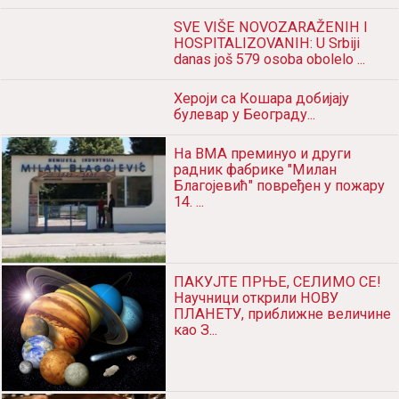
SVE VIŠE NOVOZARAŽENIH I
HOSPITALIZOVANIH: U Srbiji
danas još 579 osoba obolelo ...
Хероји са Кошара добијају
булевар у Београду...
На ВМА преминуо и други
радник фабрике "Милан
Благојевић" повређен у пожару
14. ...
ПАКУЈТЕ ПРЊЕ, СЕЛИМО СЕ!
Научници открили НОВУ
ПЛАНЕТУ, приближне величине
као З...