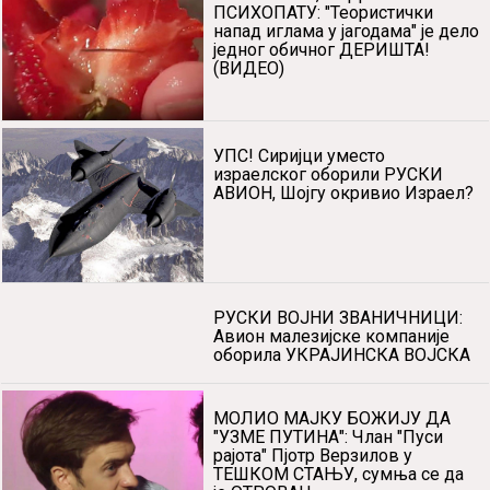
ПСИХОПАТУ: "Теористички
напад иглама у јагодама" је дело
једног обичног ДЕРИШТА!
(ВИДЕО)
УПС! Сиријци уместо
израелског оборили РУСКИ
АВИОН, Шојгу окривио Израел?
РУСКИ ВОЈНИ ЗВАНИЧНИЦИ:
Авион малезијске компаније
оборила УКРАЈИНСКА ВОЈСКА
МОЛИО МАЈКУ БОЖИЈУ ДА
"УЗМЕ ПУТИНА": Члан "Пуси
рајота" Пјотр Верзилов у
ТЕШКОМ СТАЊУ, сумња се да