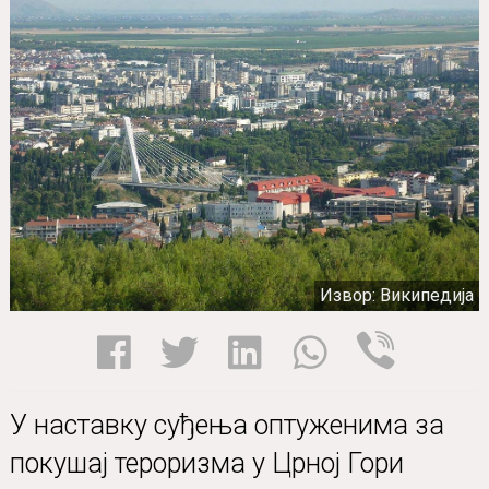
Извор: Википедија
У наставку суђења оптуженима за
покушај тероризма у Црној Гори