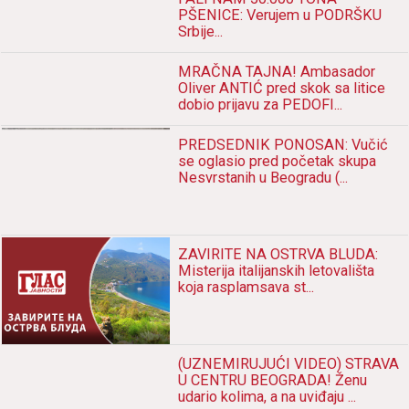
PŠENICE: Verujem u PODRŠKU
Srbije...
MRAČNA TAJNA! Ambasador
Oliver ANTIĆ pred skok sa litice
dobio prijavu za PEDOFI...
PREDSEDNIK PONOSAN: Vučić
se oglasio pred početak skupa
Nesvrstanih u Beogradu (...
ZAVIRITE NA OSTRVA BLUDA:
Misterija italijanskih letovališta
koja rasplamsava st...
(UZNEMIRUJUĆI VIDEO) STRAVA
U CENTRU BEOGRADA! Ženu
udario kolima, a na uviđaju ...