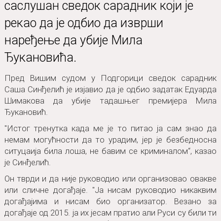
саслушан сведок сарадник који је
рекао да је одбио да изврши
наређење да убије Мила
Ђукановића.
Пред Вишим судом у Подгорици сведок сарадник
Саша Синђелић је изјавио да је одбио задатак Едуарда
Шимакова да убије тадашњег премијера Мила
Ђукановић.
"Истог тренутка када ме је то питао ја сам знао да
немам могућности да то урадим, јер је безбедносна
ситуцаија била лоша, не бавим се криминалом“, казао
је Синђелић.
Он тврди и да није руководио или организовао овакве
или сличне догађаје. "Ја нисам руководио никаквим
догађајима и нисам био организатор. Везано за
догађаје од 2015. ја их јесам пратио али Руси су били ти