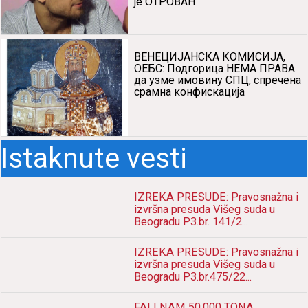
је ОТРОВАН
ВЕНЕЦИЈАНСКА КОМИСИЈА,
ОЕБС: Подгорица НЕМА ПРАВА
да узме имовину СПЦ, спречена
срамна конфискација
Istaknute vesti
IZREKA PRESUDE: Pravosnažna i
izvršna presuda Višeg suda u
Beogradu P3.br. 141/2...
IZREKA PRESUDE: Pravosnažna i
izvršna presuda Višeg suda u
Beogradu P3.br.475/22...
FALI NAM 50.000 TONA