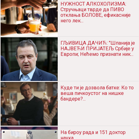
НУЖНОСТ АЛКОХОЛИЗМА:
Стручњаци тврде да ПИВО
отклања БОЛОВЕ, ефикасније
него лек...
ГЉИВИЦА ДАЧИЋ: "Шпанија је
НАЈВЕЋИ ПРИЈАТЕЉ Србије у
Европи; Нећемо признати ник...
Куде ти је дозвола батке: Ко то
веша пичкоустог на нишке
бандере?...
На бироу рада и 151 доктор
наука...