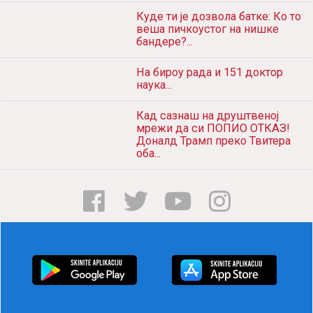
Куде ти је дозвола батке: Ко то
веша пичкоустог на нишке
бандере?...
На бироу рада и 151 доктор
наука...
Кад сазнаш на друштвеној
мрежи да си ПОПИО ОТКАЗ!
Доналд Трамп преко Твитера
оба...