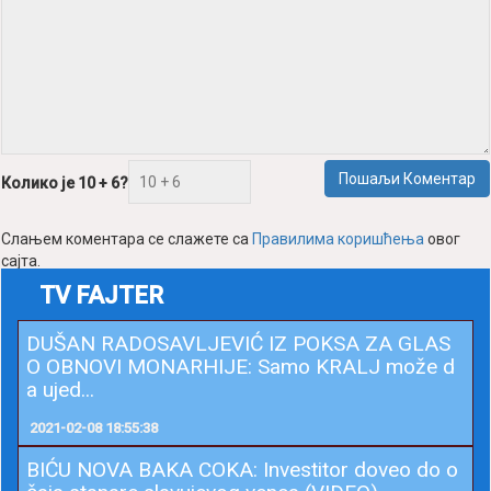
Пошаљи Коментар
Колико је 10 + 6?
Слањем коментара се слажете са
Правилима коришћења
овог
сајта.
TV FAJTER
DUŠAN RADOSAVLJEVIĆ IZ POKSA ZA GLAS
O OBNOVI MONARHIJE: Samo KRALJ može d
a ujed...
2021-02-08 18:55:38
BIĆU NOVA BAKA COKA: Investitor doveo do o