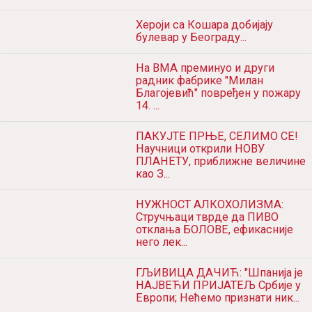
Хероји са Кошара добијају
булевар у Београду...
На ВМА преминуо и други
радник фабрике "Милан
Благојевић" повређен у пожару
14. ...
ПАКУЈТЕ ПРЊЕ, СЕЛИМО СЕ!
Научници открили НОВУ
ПЛАНЕТУ, приближне величине
као З...
НУЖНОСТ АЛКОХОЛИЗМА:
Стручњаци тврде да ПИВО
отклања БОЛОВЕ, ефикасније
него лек...
ГЉИВИЦА ДАЧИЋ: "Шпанија је
НАЈВЕЋИ ПРИЈАТЕЉ Србије у
Европи; Нећемо признати ник...