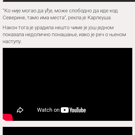
"Ко није могао да уђе, може слободно да иде код
Северине, тамо има места", рекла је Карлеуша.
Након тога је урадила нешто чиме је још једном
показала недолично понашање, иако је реч о њеном
наступу.