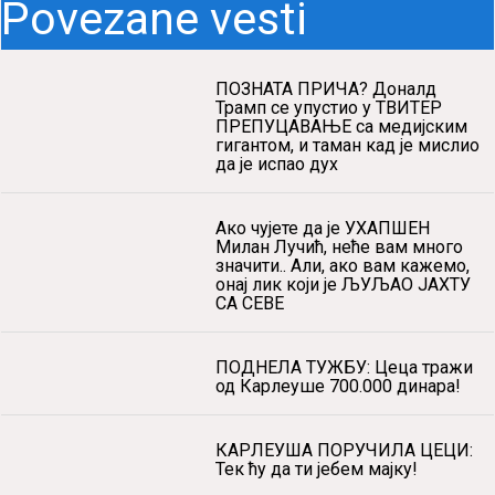
Povezane vesti
ПОЗНАТА ПРИЧА? Доналд
Трамп се упустио у ТВИТЕР
ПРЕПУЦАВАЊЕ са медијским
гигантом, и таман кад је мислио
да је испао дух
Ако чујете да је УХАПШЕН
Милан Лучић, неће вам много
значити.. Али, ако вам кажемо,
онај лик који је ЉУЉАО ЈАХТУ
СА СЕВЕ
ПОДНЕЛА ТУЖБУ: Цеца тражи
од Карлеуше 700.000 динара!
КАРЛЕУША ПОРУЧИЛА ЦЕЦИ:
Тек ћу да ти јебем мајку!