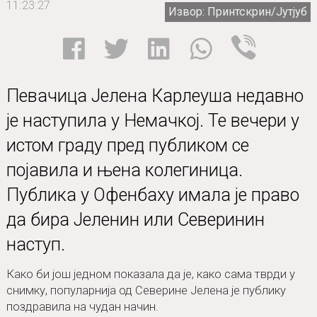
11:23:27
Извор: Принтскрин/Јутјуб
Певачица Јелена Карлеуша недавно
је наступила у Немачкој. Те вечери у
истом граду пред публиком се
појавила и њена колегиница.
Публика у Офенбаху имала је право
да бира Јеленин или Северинин
наступ.
Како би још једном показала да је, како сама тврди у
снимку, популарнија од Северине Јелена је публику
поздравила на чудан начин.