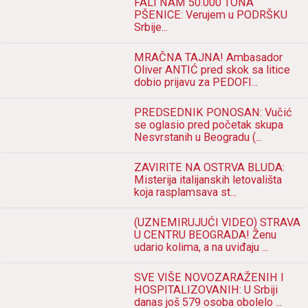
FALI NAM 50.000 TONA
PŠENICE: Verujem u PODRŠKU
Srbije...
MRAČNA TAJNA! Ambasador
Oliver ANTIĆ pred skok sa litice
dobio prijavu za PEDOFI...
PREDSEDNIK PONOSAN: Vučić
se oglasio pred početak skupa
Nesvrstanih u Beogradu (...
ZAVIRITE NA OSTRVA BLUDA:
Misterija italijanskih letovališta
koja rasplamsava st...
(UZNEMIRUJUĆI VIDEO) STRAVA
U CENTRU BEOGRADA! Ženu
udario kolima, a na uviđaju ...
SVE VIŠE NOVOZARAŽENIH I
HOSPITALIZOVANIH: U Srbiji
danas još 579 osoba obolelo ...