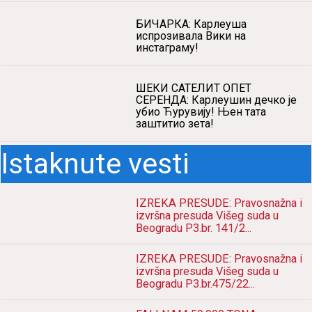
БИЧАРКА: Карлеуша
испрозивала Вики на
инстаграму!
ШЕКИ САТЕЛИТ ОПЕТ
СЕРЕНДА: Карлеушин дечко је
убио Ћурувију! Њен тата
заштитио зета!
Istaknute vesti
IZREKA PRESUDE: Pravosnažna i
izvršna presuda Višeg suda u
Beogradu P3.br. 141/2...
IZREKA PRESUDE: Pravosnažna i
izvršna presuda Višeg suda u
Beogradu P3.br.475/22...