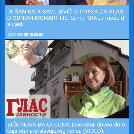
DUŠAN RADOSAVLJEVIĆ IZ POKSA ZA GLAS
O OBNOVI MONARHIJE: Samo KRALJ može d
a ujed...
2021-02-08 18:55:38
BIĆU NOVA BAKA COKA: Investitor doveo do o
čaja stanare slavujevog venca (VIDEO)...