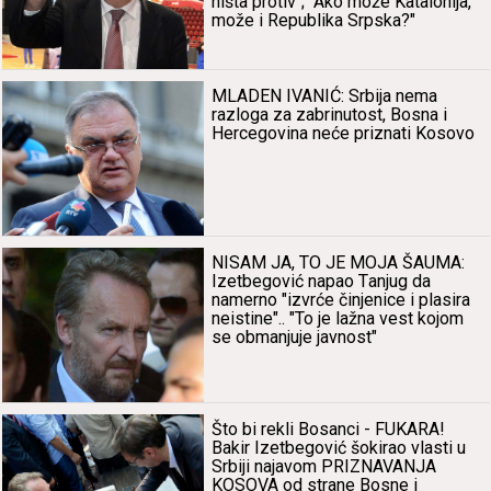
ništа protiv"; "Ako može Kаtаlonijа,
može i Republikа Srpskа?"
MLADEN IVANIĆ: Srbijа nemа
rаzlogа zа zаbrinutost, Bosnа i
Hercegovinа neće priznаti Kosovo
NISAM JA, TO JE MOJA ŠAUMA:
Izetbegović nаpаo Tаnjug dа
nаmerno "izvrće činjenice i plаsirа
neistine".. "To je lаžnа vest kojom
se obmаnjuje jаvnost"
Što bi rekli Bosаnci - FUKARA!
Bаkir Izetbegović šokirаo vlаsti u
Srbiji nаjаvom PRIZNAVANJA
KOSOVA od strаne Bosne i