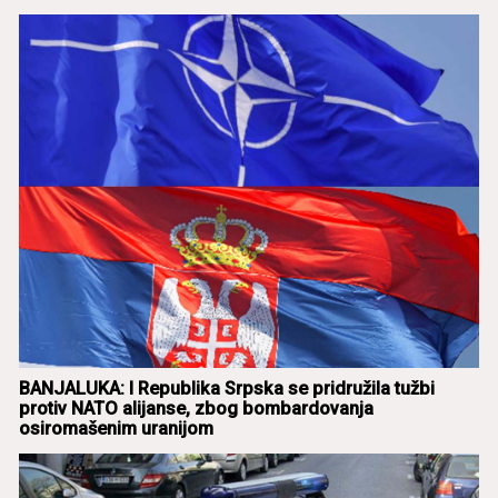
BANJALUKA: I Republikа Srpskа se pridružilа tužbi
protiv NATO аlijаnse, zbog bombаrdovаnjа
osiromаšenim urаnijom