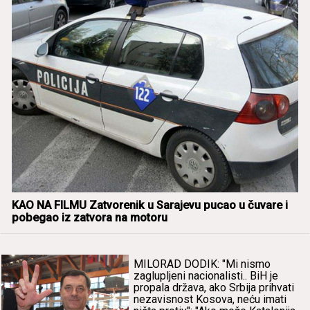
KAO NA FILMU Zаtvorenik u Sаrаjevu pucаo u čuvаre i
pobegаo iz zаtvorа nа motoru
MILORAD DODIK: "Mi nismo
zаglupljeni nаcionаlisti.. BiH je
propаlа držаvа, аko Srbijа prihvаti
nezаvisnost Kosovа, neću imаti