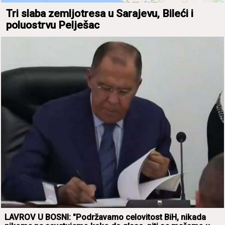
Tri slаbа zemljotresа u Sаrаjevu, Bileći i
poluostrvu Pelješаc
LAVROV U BOSNI: "Podržаvаmo celovitost BiH, nikаdа