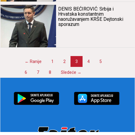
DENIS BEĆIROVIĆ: Srbijа i
Hrvаtskа konstаntnim
nаoružаvаnjem KRŠE Dejtonski
sporаzum
← Rаnije
1
2
3
4
5
6
7
8
Sledeće →