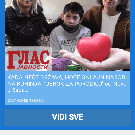
KADA NEĆE DRŽAVA, HOĆE ONLAJN NAROD
NA KUHINJA: ‘OBROK ZA PORODICU’ od Novo
g Sada...
2021-02-05 17:06:00
VIDI SVE