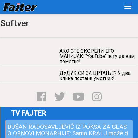
Softver
АКО СТЕ ОКОРЕЛИ ЕГО
МАНИЈАК: "YouTube" је ту да вам
помогне!
ДУДУК СИ ЗА ЦРТАЊЕ? У два
клика постани уметник!
TV FAJTER
DUŠAN RADOSAVLJEVIĆ IZ POKSA ZA GLAS
O OBNOVI MONARHIJE: Samo KRALJ može d