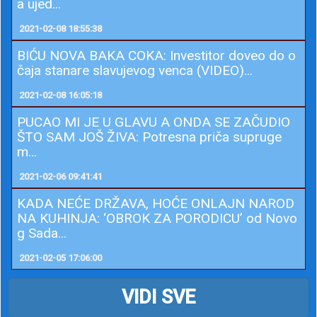
a ujed...
2021-02-08 18:55:38
BIĆU NOVA BAKA COKA: Investitor doveo do o
čaja stanare slavujevog venca (VIDEO)...
2021-02-08 16:05:18
PUCAO MI JE U GLAVU A ONDA SE ZAČUDIO
ŠTO SAM JOŠ ŽIVA: Potresna priča supruge
m...
2021-02-06 09:41:41
KADA NEĆE DRŽAVA, HOĆE ONLAJN NAROD
NA KUHINJA: ‘OBROK ZA PORODICU’ od Novo
g Sada...
2021-02-05 17:06:00
VIDI SVE