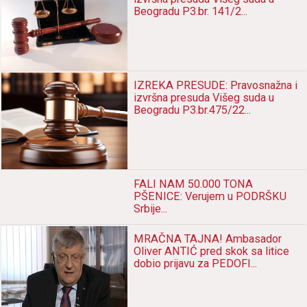
Beogradu P3.br. 141/2...
IZREKA PRESUDE: Pravosnažna i
izvršna presuda Višeg suda u
Beogradu P3.br.475/22...
FALI NAM 50.000 TONA
PŠENICE: Verujem u PODRŠKU
Srbije...
MRAČNA TAJNA! Ambasador
Oliver ANTIĆ pred skok sa litice