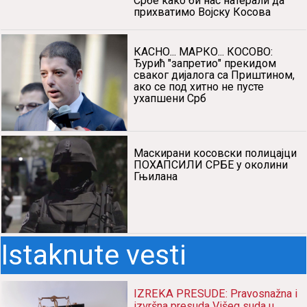
Србе како би нас натерали да
прихватимо Војску Косова
КАСНО... МАРКО... КОСОВО:
Ђурић "запретио" прекидом
сваког дијалога са Приштином,
ако се под хитно не пусте
ухапшени Срб
Маскирани косовски полицајци
ПОХАПСИЛИ СРБЕ у околини
Гњилана
Istaknute vesti
IZREKA PRESUDE: Pravosnažna i
izvršna presuda Višeg suda u