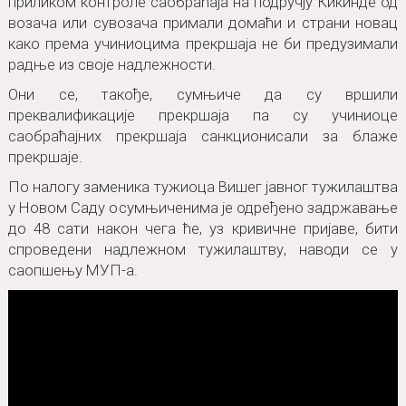
приликом контроле саобраћаја на подручју Кикинде од
возача или сувозача примали домаћи и страни новац
како према учиниоцима прекршаја не би предузимали
радње из своје надлежности.
Они се, такође, сумњиче да су вршили
преквалификације прекршаја па су учиниоце
саобраћајних прекршаја санкционисали за блаже
прекршаје.
По налогу заменика тужиоца Вишег јавног тужилаштва
у Новом Саду осумњиченима је одређено задржавање
до 48 сати након чега ће, уз кривичне пријаве, бити
спроведени надлежном тужилаштву, наводи се у
саопшењу МУП-а.