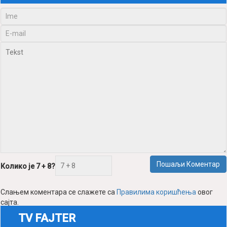
Пошаљи Коментар
Колико је 7 + 8?
Слањем коментара се слажете са
Правилима коришћења
овог
сајта.
TV FAJTER