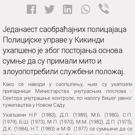
Једанаест саобраћајних полицајаца
Полицијске управе у Кикинди
ухапшено је због постојања основа
сумње да су примали мито и
злоуопотребили службени положај.
Како се наводи у саопштењу, њих су ухапсили
припадници Министарства унутрасњих послова -
Сектора унутрашње контроле, по налогу Вишег јавног
тужилаштва у Новом Саду.
Ухапшени Н.Р. (1983), Д.Л. (1989), М.Б. (1980), С.П.
(1979), Б.Ш. (1973), М.П. (1970), М.М. (1982), Д.П. (1975),
Д.К. (1984), Н.Т. (1983) и М.Ф. (1977) се сумњиче да су