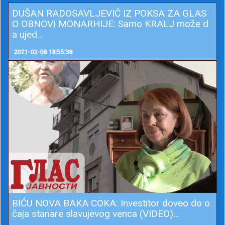
DUŠAN RADOSAVLJEVIĆ IZ POKSA ZA GLAS
O OBNOVI MONARHIJE: Samo KRALJ može d
a ujed...
2021-02-08 18:55:38
BIĆU NOVA BAKA COKA: Investitor doveo do o
čaja stanare slavujevog venca (VIDEO)...