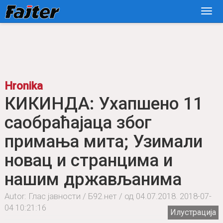
Hronika
КИКИНДА: Ухапшено 11
саобраћајаца због
примања мита; Узимали
новац и странцима и
нашим држављанима
Autor: Глас јавности / Б92.нет / од 04.07.2018.
2018-07-
04 10:21:16
Илустрација