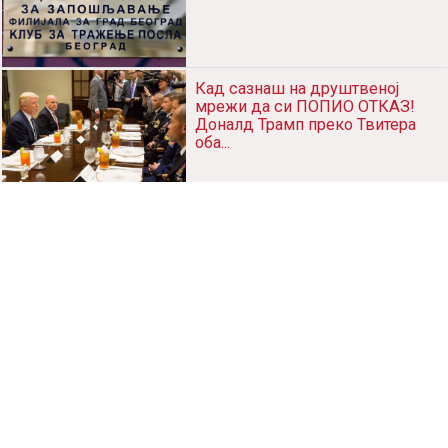
На бироу рада и 151 доктор
наука...
Кад сазнаш на друштвеној
мрежи да си ПОПИО ОТКАЗ!
Доналд Трамп преко Твитера
оба...