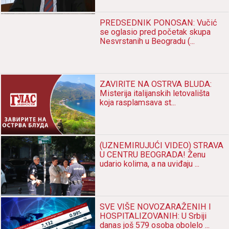
dobio prijavu za PEDOFI...
PREDSEDNIK PONOSAN: Vučić
se oglasio pred početak skupa
Nesvrstanih u Beogradu (...
ZAVIRITE NA OSTRVA BLUDA:
Misterija italijanskih letovališta
koja rasplamsava st...
(UZNEMIRUJUĆI VIDEO) STRAVA
U CENTRU BEOGRADA! Ženu
udario kolima, a na uviđaju ...