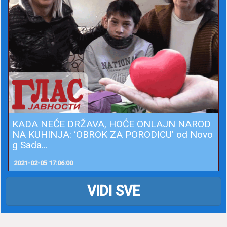
KADA NEĆE DRŽAVA, HOĆE ONLAJN NAROD
NA KUHINJA: ‘OBROK ZA PORODICU’ od Novo
g Sada...
2021-02-05 17:06:00
VIDI SVE