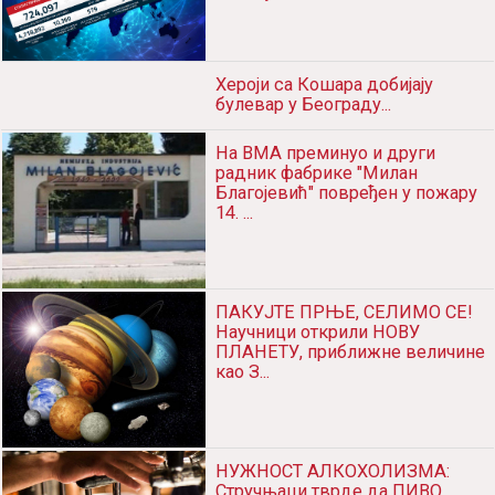
SVE VIŠE NOVOZARAŽENIH I
HOSPITALIZOVANIH: U Srbiji
danas još 579 osoba obolelo ...
Хероји са Кошара добијају
булевар у Београду...
На ВМА преминуо и други
радник фабрике "Милан
Благојевић" повређен у пожару
14. ...
ПАКУЈТЕ ПРЊЕ, СЕЛИМО СЕ!
Научници открили НОВУ
ПЛАНЕТУ, приближне величине
као З...