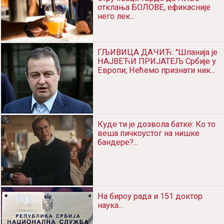
НУЖНОСТ АЛКОХОЛИЗМА:
Стручњаци тврде да ПИВО
отклања БОЛОВЕ, ефикасније
него лек...
ГЉИВИЦА ДАЧИЋ: "Шпанија је
НАЈВЕЋИ ПРИЈАТЕЉ Србије у
Европи; Нећемо признати ник...
Куде ти је дозвола батке: Ко то
веша пичкоустог на нишке
бандере?...