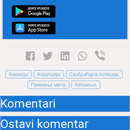
Кикинда,
Корупција,
Саобраћајна полиција,
Примање мита,
Хапшење,
Komentari
Ostavi komentar